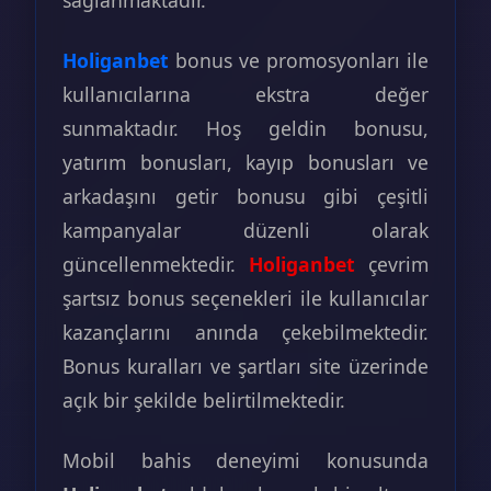
Holiganbet
bonus ve promosyonları ile
kullanıcılarına ekstra değer
sunmaktadır. Hoş geldin bonusu,
yatırım bonusları, kayıp bonusları ve
arkadaşını getir bonusu gibi çeşitli
kampanyalar düzenli olarak
güncellenmektedir.
Holiganbet
çevrim
şartsız bonus seçenekleri ile kullanıcılar
kazançlarını anında çekebilmektedir.
Bonus kuralları ve şartları site üzerinde
açık bir şekilde belirtilmektedir.
Mobil bahis deneyimi konusunda