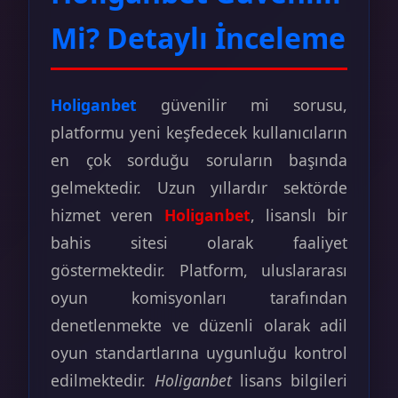
Mi? Detaylı İnceleme
Holiganbet
güvenilir mi sorusu,
platformu yeni keşfedecek kullanıcıların
en çok sorduğu soruların başında
gelmektedir. Uzun yıllardır sektörde
hizmet veren
Holiganbet
, lisanslı bir
bahis sitesi olarak faaliyet
göstermektedir. Platform, uluslararası
oyun komisyonları tarafından
denetlenmekte ve düzenli olarak adil
oyun standartlarına uygunluğu kontrol
edilmektedir.
Holiganbet
lisans bilgileri