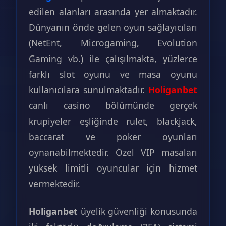
edilen alanları arasında yer almaktadır.
Dünyanın önde gelen oyun sağlayıcıları
(NetEnt, Microgaming, Evolution
Gaming vb.) ile çalışılmakta, yüzlerce
farklı slot oyunu ve masa oyunu
kullanıcılara sunulmaktadır.
Holiganbet
canlı casino bölümünde gerçek
krupiyeler eşliğinde rulet, blackjack,
baccarat ve poker oyunları
oynanabilmektedir. Özel VIP masaları
yüksek limitli oyuncular için hizmet
vermektedir.
Holiganbet
üyelik güvenliği konusunda