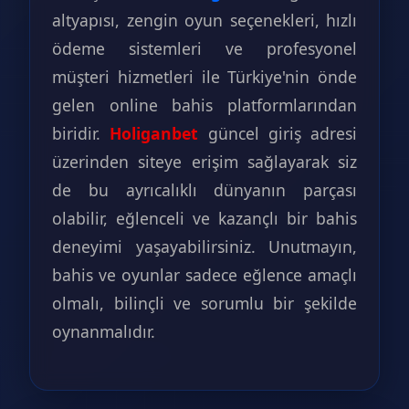
altyapısı, zengin oyun seçenekleri, hızlı
ödeme sistemleri ve profesyonel
müşteri hizmetleri ile Türkiye'nin önde
gelen online bahis platformlarından
biridir.
Holiganbet
güncel giriş adresi
üzerinden siteye erişim sağlayarak siz
de bu ayrıcalıklı dünyanın parçası
olabilir, eğlenceli ve kazançlı bir bahis
deneyimi yaşayabilirsiniz. Unutmayın,
bahis ve oyunlar sadece eğlence amaçlı
olmalı, bilinçli ve sorumlu bir şekilde
oynanmalıdır.