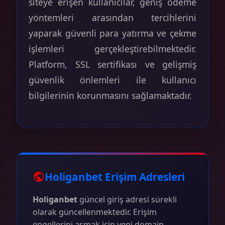
siteye erişen kullanıcılar, geniş ödeme
yöntemleri arasından tercihlerini
yaparak güvenli para yatırma ve çekme
işlemleri gerçekleştirebilmektedir.
Platform, SSL sertifikası ve gelişmiş
güvenlik önlemleri ile kullanıcı
bilgilerinin korunmasını sağlamaktadır.
Holiganbet Erişim Adresleri
Holiganbet
güncel giriş adresi sürekli
olarak güncellenmektedir. Erişim
engellerini aşmak için yeni domain