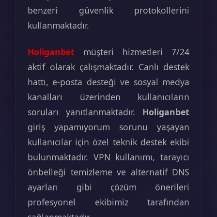
benzeri güvenlik protokollerini
kullanmaktadır.
Holiganbet
müşteri hizmetleri 7/24
aktif olarak çalışmaktadır. Canlı destek
hattı, e-posta desteği ve sosyal medya
kanalları üzerinden kullanıcıların
soruları yanıtlanmaktadır.
Holiganbet
giriş yapamıyorum sorunu yaşayan
kullanıcılar için özel teknik destek ekibi
bulunmaktadır. VPN kullanımı, tarayıcı
önbelleği temizleme ve alternatif DNS
ayarları gibi çözüm önerileri
profesyonel ekibimiz tarafından
sağlanmaktadır.