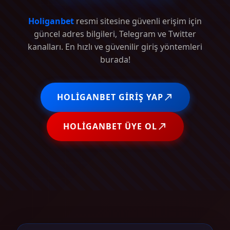
Holiganbet
resmi sitesine güvenli erişim için
güncel adres bilgileri, Telegram ve Twitter
kanalları. En hızlı ve güvenilir giriş yöntemleri
burada!
HOLIGANBET GIRIŞ YAP
HOLIGANBET ÜYE OL