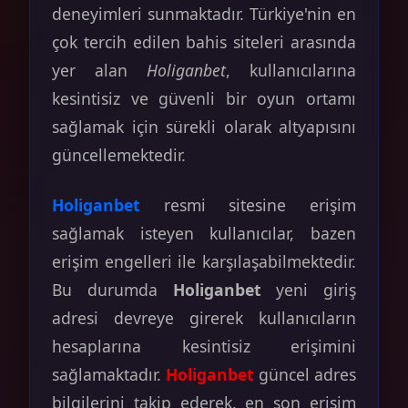
deneyimleri sunmaktadır. Türkiye'nin en
çok tercih edilen bahis siteleri arasında
yer alan
Holiganbet
, kullanıcılarına
kesintisiz ve güvenli bir oyun ortamı
sağlamak için sürekli olarak altyapısını
güncellemektedir.
Holiganbet
resmi sitesine erişim
sağlamak isteyen kullanıcılar, bazen
erişim engelleri ile karşılaşabilmektedir.
Bu durumda
Holiganbet
yeni giriş
adresi devreye girerek kullanıcıların
hesaplarına kesintisiz erişimini
sağlamaktadır.
Holiganbet
güncel adres
bilgilerini takip ederek, en son erişim