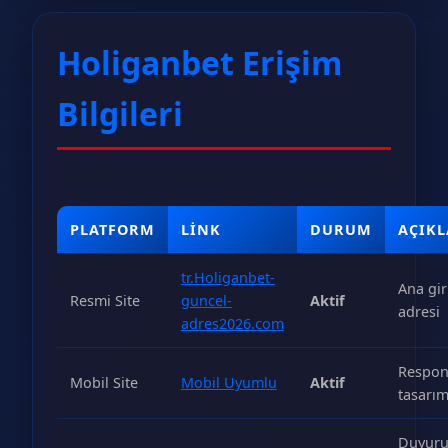
Holiganbet Erişim
Bilgileri
PLATFORM
LINK
DURUM
AÇIK
tr.Holiganbet-
Ana gir
Resmi Site
guncel-
Aktif
adresi
adres2026.com
Respon
Mobil Site
Mobil Uyumlu
Aktif
tasarı
Duyur