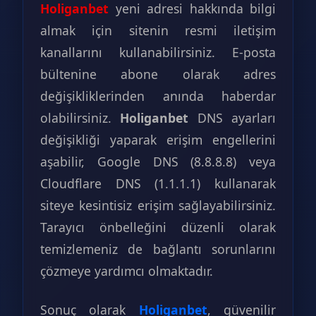
Holiganbet
yeni adresi hakkında bilgi
almak için sitenin resmi iletişim
kanallarını kullanabilirsiniz. E-posta
bültenine abone olarak adres
değişikliklerinden anında haberdar
olabilirsiniz.
Holiganbet
DNS ayarları
değişikliği yaparak erişim engellerini
aşabilir, Google DNS (8.8.8.8) veya
Cloudflare DNS (1.1.1.1) kullanarak
siteye kesintisiz erişim sağlayabilirsiniz.
Tarayıcı önbelleğini düzenli olarak
temizlemeniz de bağlantı sorunlarını
çözmeye yardımcı olmaktadır.
Sonuç olarak
Holiganbet
, güvenilir