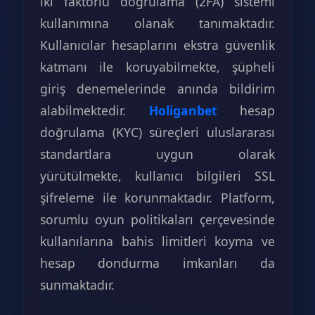
iki faktörlü doğrulama (2FA) sistemi
kullanımına olanak tanımaktadır.
Kullanıcılar hesaplarını ekstra güvenlik
katmanı ile koruyabilmekte, şüpheli
giriş denemelerinde anında bildirim
alabilmektedir.
Holiganbet
hesap
doğrulama (KYC) süreçleri uluslararası
standartlara uygun olarak
yürütülmekte, kullanıcı bilgileri SSL
şifreleme ile korunmaktadır. Platform,
sorumlu oyun politikaları çerçevesinde
kullanılarına bahis limitleri koyma ve
hesap dondurma imkanları da
sunmaktadır.