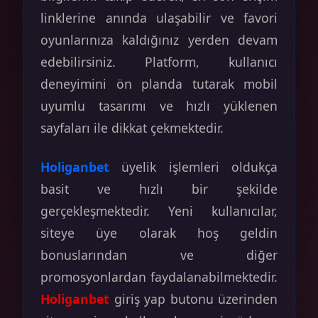
linklerine anında ulaşabilir ve favori
oyunlarınıza kaldığınız yerden devam
edebilirsiniz. Platform, kullanıcı
deneyimini ön planda tutarak mobil
uyumlu tasarımı ve hızlı yüklenen
sayfaları ile dikkat çekmektedir.
Holiganbet
üyelik işlemleri oldukça
basit ve hızlı bir şekilde
gerçekleşmektedir. Yeni kullanıcılar,
siteye üye olarak hoş geldin
bonuslarından ve diğer
promosyonlardan faydalanabilmektedir.
Holiganbet
giriş yap butonu üzerinden