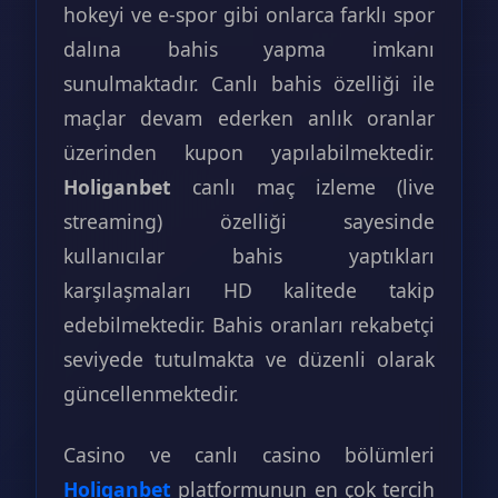
hokeyi ve e-spor gibi onlarca farklı spor
dalına bahis yapma imkanı
sunulmaktadır. Canlı bahis özelliği ile
maçlar devam ederken anlık oranlar
üzerinden kupon yapılabilmektedir.
Holiganbet
canlı maç izleme (live
streaming) özelliği sayesinde
kullanıcılar bahis yaptıkları
karşılaşmaları HD kalitede takip
edebilmektedir. Bahis oranları rekabetçi
seviyede tutulmakta ve düzenli olarak
güncellenmektedir.
Casino ve canlı casino bölümleri
Holiganbet
platformunun en çok tercih