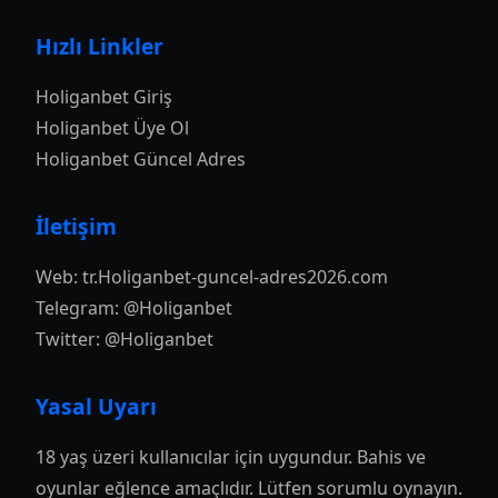
Hızlı Linkler
Holiganbet Giriş
Holiganbet Üye Ol
Holiganbet Güncel Adres
İletişim
Web:
tr.Holiganbet-guncel-adres2026.com
Telegram: @Holiganbet
Twitter: @Holiganbet
Yasal Uyarı
18 yaş üzeri kullanıcılar için uygundur. Bahis ve
oyunlar eğlence amaçlıdır. Lütfen sorumlu oynayın.