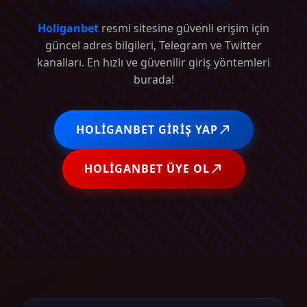
Holiganbet
resmi sitesine güvenli erişim için
güncel adres bilgileri, Telegram ve Twitter
kanalları. En hızlı ve güvenilir giriş yöntemleri
burada!
HOLIGANBET GIRIŞ YAP
HOLIGANBET ÜYE OL