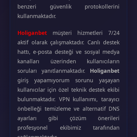
benzeri güvenlik protokollerini
kullanmaktadır.
Holiganbet
müşteri hizmetleri 7/24
aktif olarak çalışmaktadır. Canlı destek
hattı, e-posta desteği ve sosyal medya
kanalları üzerinden kullanıcıların
soruları yanıtlanmaktadır.
Holiganbet
giriş yapamıyorum sorunu yaşayan
kullanıcılar için özel teknik destek ekibi
bulunmaktadır. VPN kullanımı, tarayıcı
önbelleği temizleme ve alternatif DNS
ayarları gibi çözüm önerileri
profesyonel ekibimiz tarafından
sağlanmaktadır.