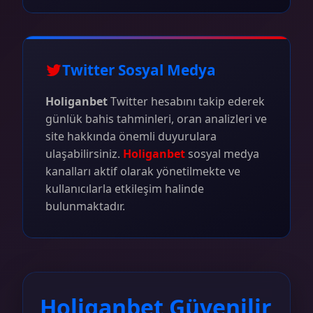
Twitter Sosyal Medya
Holiganbet
Twitter hesabını takip ederek
günlük bahis tahminleri, oran analizleri ve
site hakkında önemli duyurulara
ulaşabilirsiniz.
Holiganbet
sosyal medya
kanalları aktif olarak yönetilmekte ve
kullanıcılarla etkileşim halinde
bulunmaktadır.
Holiganbet Güvenilir