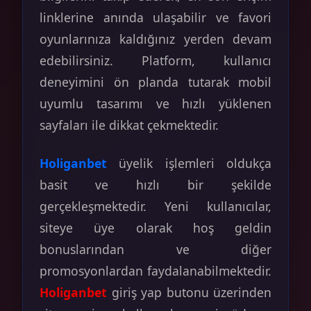
linklerine anında ulaşabilir ve favori
oyunlarınıza kaldığınız yerden devam
edebilirsiniz. Platform, kullanıcı
deneyimini ön planda tutarak mobil
uyumlu tasarımı ve hızlı yüklenen
sayfaları ile dikkat çekmektedir.
Holiganbet
üyelik işlemleri oldukça
basit ve hızlı bir şekilde
gerçekleşmektedir. Yeni kullanıcılar,
siteye üye olarak hoş geldin
bonuslarından ve diğer
promosyonlardan faydalanabilmektedir.
Holiganbet
giriş yap butonu üzerinden