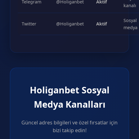
Telegram
@Holiganbet
Aktif
kanalı
Sosyal
Twitter
@Holiganbet
Aktif
medya
Holiganbet Sosyal
Medya Kanalları
Güncel adres bilgileri ve özel fırsatlar için
bizi takip edin!