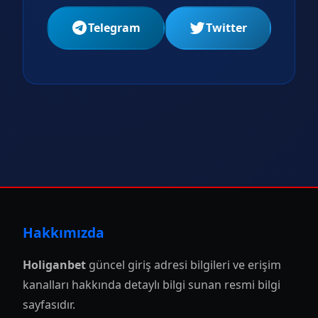
Telegram
Twitter
Hakkımızda
Holiganbet
güncel giriş adresi bilgileri ve erişim
kanalları hakkında detaylı bilgi sunan resmi bilgi
sayfasıdır.