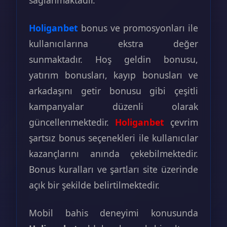
Holiganbet
bonus ve promosyonları ile
kullanıcılarına ekstra değer
sunmaktadır. Hoş geldin bonusu,
yatırım bonusları, kayıp bonusları ve
arkadaşını getir bonusu gibi çeşitli
kampanyalar düzenli olarak
güncellenmektedir.
Holiganbet
çevrim
şartsız bonus seçenekleri ile kullanıcılar
kazançlarını anında çekebilmektedir.
Bonus kuralları ve şartları site üzerinde
açık bir şekilde belirtilmektedir.
Mobil bahis deneyimi konusunda