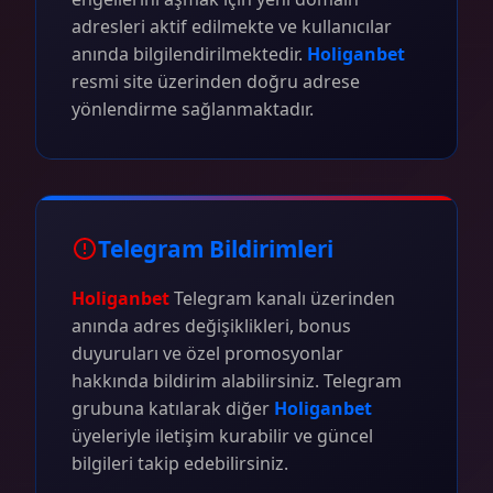
adresleri aktif edilmekte ve kullanıcılar
anında bilgilendirilmektedir.
Holiganbet
resmi site üzerinden doğru adrese
yönlendirme sağlanmaktadır.
Telegram Bildirimleri
Holiganbet
Telegram kanalı üzerinden
anında adres değişiklikleri, bonus
duyuruları ve özel promosyonlar
hakkında bildirim alabilirsiniz. Telegram
grubuna katılarak diğer
Holiganbet
üyeleriyle iletişim kurabilir ve güncel
bilgileri takip edebilirsiniz.