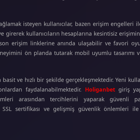
ağlamak isteyen kullanıcılar, bazen erişim engelleri 
e girerek kullanıcıların hesaplarına kesintisiz erişimi
 son erişim linklerine anında ulaşabilir ve favori o
deneyimini ön planda tutarak mobil uyumlu tasarımı ve
 basit ve hızlı bir şekilde gerçekleşmektedir. Yeni kulla
nlardan faydalanabilmektedir.
Holiganbet
giriş ya
emleri arasından tercihlerini yaparak güvenli 
, SSL sertifikası ve gelişmiş güvenlik önlemleri ile