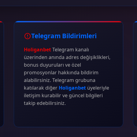
Telegram Bildirimleri
Holiganbet
Telegram kanalı
üzerinden anında adres değişiklikleri,
bonus duyuruları ve özel
promosyonlar hakkında bildirim
alabilirsiniz. Telegram grubuna
katılarak diğer
Holiganbet
üyeleriyle
iletişim kurabilir ve güncel bilgileri
takip edebilirsiniz.