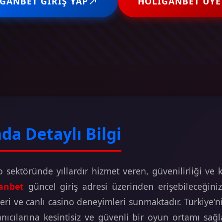
GANBET GIRIŞ YAP
HOLIGANBET ÜYE
a Detaylı Bilgi
o sektöründe yıllardır hizmet veren, güvenilirliği ve
anbet
güncel giriş adresi üzerinden erişebileceğiniz
eri ve canlı casino deneyimleri sunmaktadır. Türkiye'ni
anıcılarına kesintisiz ve güvenli bir oyun ortamı sağl