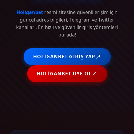
Holiganbet
resmi sitesine güvenli erişim için
güncel adres bilgileri, Telegram ve Twitter
kanalları. En hızlı ve güvenilir giriş yöntemleri
burada!
HOLIGANBET GIRIŞ YAP
HOLIGANBET ÜYE OL