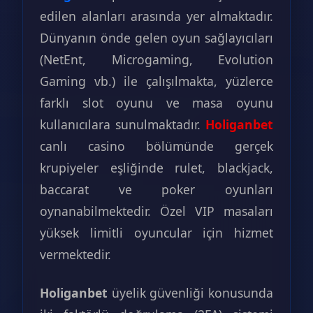
edilen alanları arasında yer almaktadır.
Dünyanın önde gelen oyun sağlayıcıları
(NetEnt, Microgaming, Evolution
Gaming vb.) ile çalışılmakta, yüzlerce
farklı slot oyunu ve masa oyunu
kullanıcılara sunulmaktadır.
Holiganbet
canlı casino bölümünde gerçek
krupiyeler eşliğinde rulet, blackjack,
baccarat ve poker oyunları
oynanabilmektedir. Özel VIP masaları
yüksek limitli oyuncular için hizmet
vermektedir.
Holiganbet
üyelik güvenliği konusunda