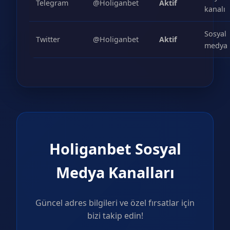
Telegram
@Holiganbet
Aktif
kanalı
Sosyal
Twitter
@Holiganbet
Aktif
medya
Holiganbet Sosyal
Medya Kanalları
Güncel adres bilgileri ve özel fırsatlar için
bizi takip edin!