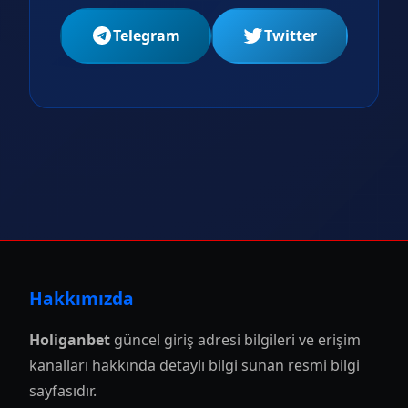
Telegram
Twitter
Hakkımızda
Holiganbet
güncel giriş adresi bilgileri ve erişim
kanalları hakkında detaylı bilgi sunan resmi bilgi
sayfasıdır.