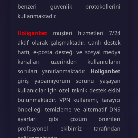
benzeri güvenlik protokollerini
kullanmaktadır.
Holiganbet
müşteri hizmetleri 7/24
aktif olarak çalışmaktadır. Canlı destek
hattı, e-posta desteği ve sosyal medya
kanalları üzerinden kullanıcıların
soruları yanıtlanmaktadır.
Holiganbet
giriş yapamıyorum sorunu yaşayan
kullanıcılar için özel teknik destek ekibi
bulunmaktadır. VPN kullanımı, tarayıcı
önbelleği temizleme ve alternatif DNS
ayarları gibi çözüm önerileri
profesyonel ekibimiz tarafından
sağlanmaktadır.