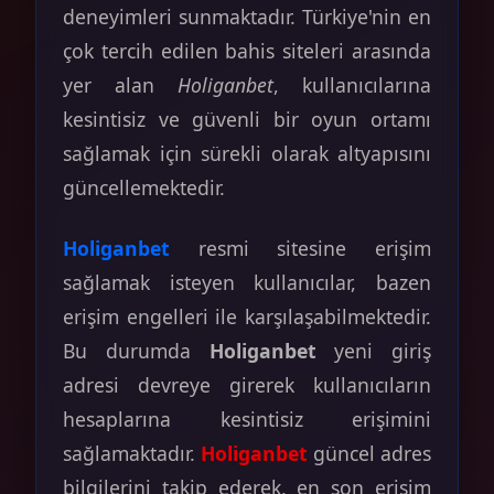
deneyimleri sunmaktadır. Türkiye'nin en
çok tercih edilen bahis siteleri arasında
yer alan
Holiganbet
, kullanıcılarına
kesintisiz ve güvenli bir oyun ortamı
sağlamak için sürekli olarak altyapısını
güncellemektedir.
Holiganbet
resmi sitesine erişim
sağlamak isteyen kullanıcılar, bazen
erişim engelleri ile karşılaşabilmektedir.
Bu durumda
Holiganbet
yeni giriş
adresi devreye girerek kullanıcıların
hesaplarına kesintisiz erişimini
sağlamaktadır.
Holiganbet
güncel adres
bilgilerini takip ederek, en son erişim