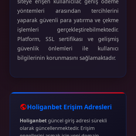
siteye erişen kullanıcılar, geniş ödeme
yöntemleri arasından tercihlerini
yaparak güvenli para yatırma ve çekme
işlemleri gerçekleştirebilmektedir.
Platform, SSL sertifikası ve gelişmiş
güvenlik önlemleri ile kullanıcı
bilgilerinin korunmasını sağlamaktadır.
Holiganbet Erişim Adresleri
Holiganbet
güncel giriş adresi sürekli
olarak güncellenmektedir. Erişim
engellerini aşmak için yeni domain