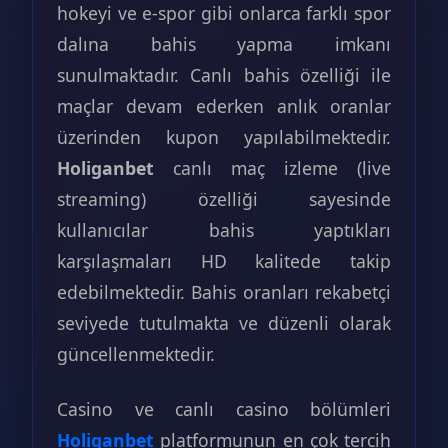
hokeyi ve e-spor gibi onlarca farklı spor
dalına bahis yapma imkanı
sunulmaktadır. Canlı bahis özelliği ile
maçlar devam ederken anlık oranlar
üzerinden kupon yapılabilmektedir.
Holiganbet
canlı maç izleme (live
streaming) özelliği sayesinde
kullanıcılar bahis yaptıkları
karşılaşmaları HD kalitede takip
edebilmektedir. Bahis oranları rekabetçi
seviyede tutulmakta ve düzenli olarak
güncellenmektedir.
Casino ve canlı casino bölümleri
Holiganbet
platformunun en çok tercih