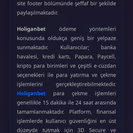
site footer bölümünde şeffaf bir şekilde
paylaşılmaktadır.
Holiganbet
ödeme yöntemleri
konusunda oldukça geniş bir yelpaze
sunmaktadır. Kullanıcılar; banka
havalesi, kredi kartı, Papara, Paycell,
kripto para birimleri ve çeşitli e-cüzdan
seçenekleri ile para yatırma ve çekme
işlemlerini gerçekleştirebilmektedir.
Holiganbet
para çekme işlemleri
genellikle 15 dakika ile 24 saat arasında
tamamlanmaktadır. Platform, finansal
işlemlerde kullanıcı güvenliğini en üst
düzeyde tutmak için 3D Secure ve