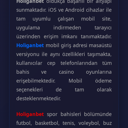
Holiganbet
oldukça başarılı bir altyapı
sunmaktadır. iOS ve Android cihazlar ile
tam uyumlu çalışan mobil site,
uygulama indirmeden tarayıcı
üzerinden erişim imkanı tanımaktadır.
Holiganbet
mobil giriş adresi masaüstü
versiyonu ile aynı özellikleri taşımakta,
kullanıcılar cep telefonlarından tüm
bahis ve casino oyunlarına
erişebilmektedir. Mobil ödeme
seçenekleri de tam olarak
desteklenmektedir.
Holiganbet
spor bahisleri bölümünde
futbol, basketbol, tenis, voleybol, buz