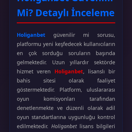
Mi? Detaylı İnceleme
Holiganbet
güvenilir mi sorusu,
platformu yeni keşfedecek kullanıcıların
en çok sorduğu soruların başında
gelmektedir. Uzun yıllardır sektörde
hizmet veren
Holiganbet
, lisanslı bir
bahis sitesi olarak faaliyet
göstermektedir. Platform, uluslararası
oyun komisyonları tarafından
denetlenmekte ve düzenli olarak adil
oyun standartlarına uygunluğu kontrol
edilmektedir.
Holiganbet
lisans bilgileri