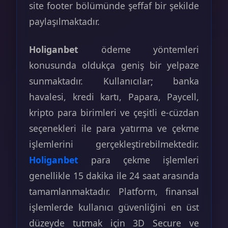
site footer bölümünde şeffaf bir şekilde
paylaşılmaktadır.
Holiganbet
ödeme yöntemleri
konusunda oldukça geniş bir yelpaze
sunmaktadır. Kullanıcılar; banka
havalesi, kredi kartı, Papara, Paycell,
kripto para birimleri ve çeşitli e-cüzdan
seçenekleri ile para yatırma ve çekme
işlemlerini gerçekleştirebilmektedir.
Holiganbet
para çekme işlemleri
genellikle 15 dakika ile 24 saat arasında
tamamlanmaktadır. Platform, finansal
işlemlerde kullanıcı güvenliğini en üst
düzeyde tutmak için 3D Secure ve