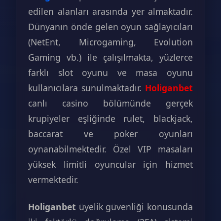
edilen alanları arasında yer almaktadır.
Dünyanın önde gelen oyun sağlayıcıları
(NetEnt, Microgaming, Evolution
Gaming vb.) ile çalışılmakta, yüzlerce
farklı slot oyunu ve masa oyunu
kullanıcılara sunulmaktadır.
Holiganbet
canlı casino bölümünde gerçek
krupiyeler eşliğinde rulet, blackjack,
baccarat ve poker oyunları
oynanabilmektedir. Özel VIP masaları
yüksek limitli oyuncular için hizmet
vermektedir.
Holiganbet
üyelik güvenliği konusunda