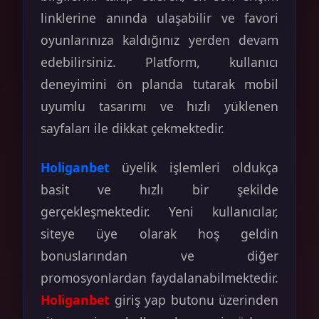
linklerine anında ulaşabilir ve favori
oyunlarınıza kaldığınız yerden devam
edebilirsiniz. Platform, kullanıcı
deneyimini ön planda tutarak mobil
uyumlu tasarımı ve hızlı yüklenen
sayfaları ile dikkat çekmektedir.
Holiganbet
üyelik işlemleri oldukça
basit ve hızlı bir şekilde
gerçekleşmektedir. Yeni kullanıcılar,
siteye üye olarak hoş geldin
bonuslarından ve diğer
promosyonlardan faydalanabilmektedir.
Holiganbet
giriş yap butonu üzerinden