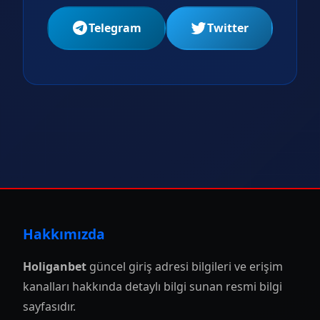
Telegram
Twitter
Hakkımızda
Holiganbet
güncel giriş adresi bilgileri ve erişim
kanalları hakkında detaylı bilgi sunan resmi bilgi
sayfasıdır.