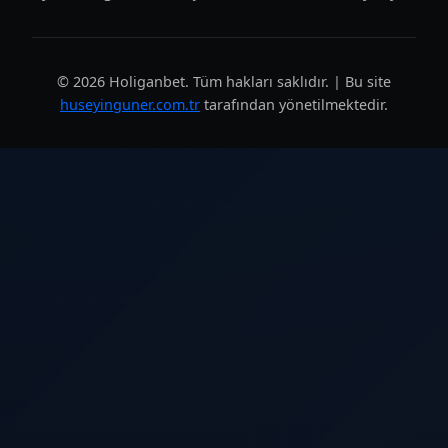
© 2026 Holiganbet. Tüm hakları saklıdır. | Bu site
huseyinguner.com.tr
tarafından yönetilmektedir.