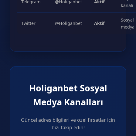
Telegram
@Holiganbet
Aktif
kanalı
Sosyal
Twitter
@Holiganbet
Aktif
medya
Holiganbet Sosyal
Medya Kanalları
Güncel adres bilgileri ve özel fırsatlar için
bizi takip edin!