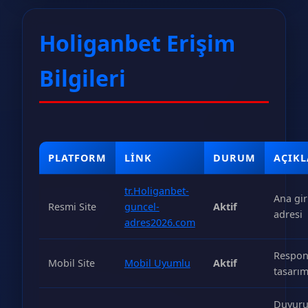
Holiganbet Erişim
Bilgileri
PLATFORM
LINK
DURUM
AÇIK
tr.Holiganbet-
Ana gir
Resmi Site
guncel-
Aktif
adresi
adres2026.com
Respon
Mobil Site
Mobil Uyumlu
Aktif
tasarı
Duyur