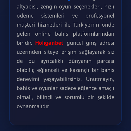
altyapısı, zengin oyun seçenekleri, hızlı
ödeme sistemleri ve profesyonel
müşteri hizmetleri ile Türkiye'nin önde
gelen online bahis platformlarından
biridir.
Holiganbet
güncel giriş adresi
üzerinden siteye erişim sağlayarak siz
de bu ayrıcalıklı dünyanın parçası
olabilir, eğlenceli ve kazançlı bir bahis
deneyimi yaşayabilirsiniz. Unutmayın,
bahis ve oyunlar sadece eğlence amaçlı
olmalı, bilinçli ve sorumlu bir şekilde
oynanmalıdır.