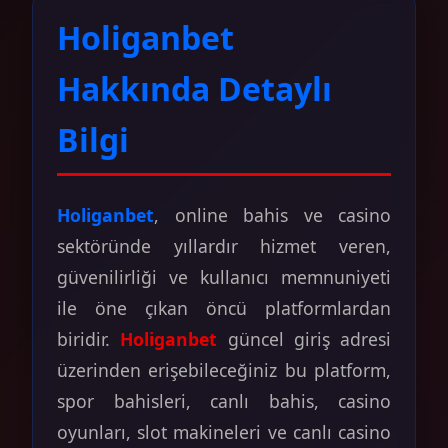
Holiganbet
Hakkında Detaylı
Bilgi
Holiganbet
, online bahis ve casino
sektöründe yıllardır hizmet veren,
güvenilirliği ve kullanıcı memnuniyeti
ile öne çıkan öncü platformlardan
biridir.
Holiganbet
güncel giriş adresi
üzerinden erişebileceğiniz bu platform,
spor bahisleri, canlı bahis, casino
oyunları, slot makineleri ve canlı casino