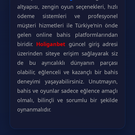
altyapısı, zengin oyun seçenekleri, hızlı
ödeme sistemleri ve profesyonel
müşteri hizmetleri ile Türkiye'nin önde
gelen online bahis platformlarından
biridir.
Holiganbet
güncel giriş adresi
üzerinden siteye erişim sağlayarak siz
de bu ayrıcalıklı dünyanın parçası
olabilir, eğlenceli ve kazançlı bir bahis
deneyimi yaşayabilirsiniz. Unutmayın,
bahis ve oyunlar sadece eğlence amaçlı
olmalı, bilinçli ve sorumlu bir şekilde
oynanmalıdır.