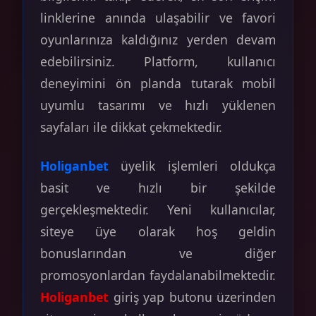
linklerine anında ulaşabilir ve favori
oyunlarınıza kaldığınız yerden devam
edebilirsiniz. Platform, kullanıcı
deneyimini ön planda tutarak mobil
uyumlu tasarımı ve hızlı yüklenen
sayfaları ile dikkat çekmektedir.
Holiganbet
üyelik işlemleri oldukça
basit ve hızlı bir şekilde
gerçekleşmektedir. Yeni kullanıcılar,
siteye üye olarak hoş geldin
bonuslarından ve diğer
promosyonlardan faydalanabilmektedir.
Holiganbet
giriş yap butonu üzerinden