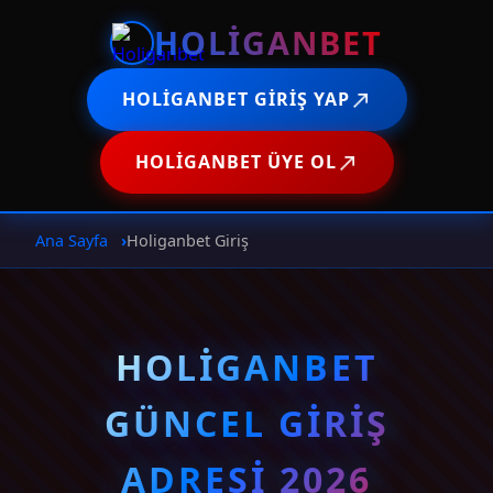
HOLIGANBET
HOLIGANBET GIRIŞ YAP
HOLIGANBET ÜYE OL
Ana Sayfa
Holiganbet Giriş
HOLIGANBET
GÜNCEL GIRIŞ
ADRESI 2026