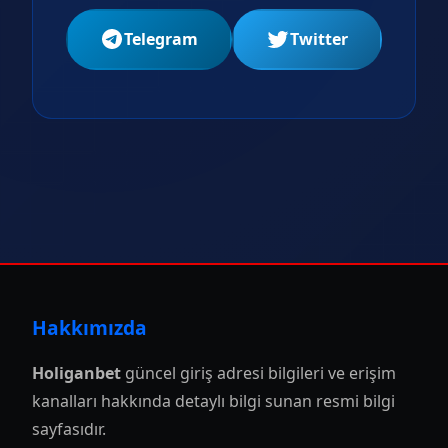
Telegram
Twitter
Hakkımızda
Holiganbet
güncel giriş adresi bilgileri ve erişim
kanalları hakkında detaylı bilgi sunan resmi bilgi
sayfasıdır.