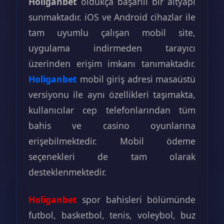
Holiganbet
oldukça başarılı bir altyapı
sunmaktadır. iOS ve Android cihazlar ile
tam uyumlu çalışan mobil site,
uygulama indirmeden tarayıcı
üzerinden erişim imkanı tanımaktadır.
Holiganbet
mobil giriş adresi masaüstü
versiyonu ile aynı özellikleri taşımakta,
kullanıcılar cep telefonlarından tüm
bahis ve casino oyunlarına
erişebilmektedir. Mobil ödeme
seçenekleri de tam olarak
desteklenmektedir.
Holiganbet
spor bahisleri bölümünde
futbol, basketbol, tenis, voleybol, buz