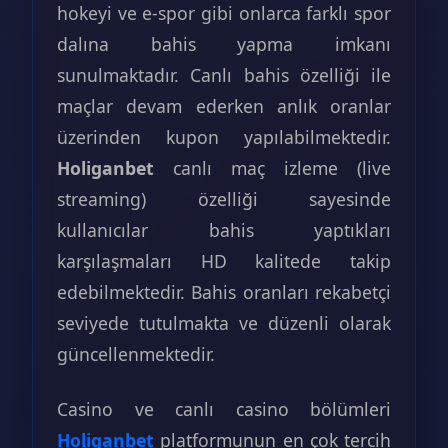
hokeyi ve e-spor gibi onlarca farklı spor
dalına bahis yapma imkanı
sunulmaktadır. Canlı bahis özelliği ile
maçlar devam ederken anlık oranlar
üzerinden kupon yapılabilmektedir.
Holiganbet
canlı maç izleme (live
streaming) özelliği sayesinde
kullanıcılar bahis yaptıkları
karşılaşmaları HD kalitede takip
edebilmektedir. Bahis oranları rekabetçi
seviyede tutulmakta ve düzenli olarak
güncellenmektedir.
Casino ve canlı casino bölümleri
Holiganbet
platformunun en çok tercih