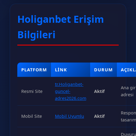
Holiganbet Erişim
Bilgileri
PLATFORM
LINK
DURUM
AÇIK
tr.Holiganbet-
Ana gir
Resmi Site
guncel-
Aktif
adresi
adres2026.com
Respon
Mobil Site
Mobil Uyumlu
Aktif
tasarı
Duyur