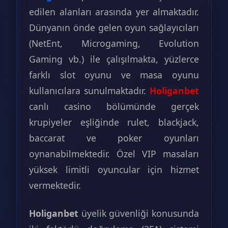
edilen alanları arasında yer almaktadır.
Dünyanın önde gelen oyun sağlayıcıları
(NetEnt, Microgaming, Evolution
Gaming vb.) ile çalışılmakta, yüzlerce
farklı slot oyunu ve masa oyunu
kullanıcılara sunulmaktadır.
Holiganbet
canlı casino bölümünde gerçek
krupiyeler eşliğinde rulet, blackjack,
baccarat ve poker oyunları
oynanabilmektedir. Özel VIP masaları
yüksek limitli oyuncular için hizmet
vermektedir.
Holiganbet
üyelik güvenliği konusunda