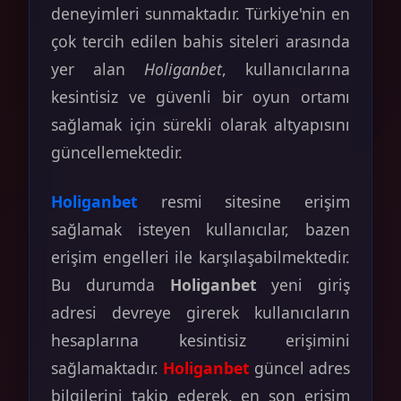
deneyimleri sunmaktadır. Türkiye'nin en
çok tercih edilen bahis siteleri arasında
yer alan
Holiganbet
, kullanıcılarına
kesintisiz ve güvenli bir oyun ortamı
sağlamak için sürekli olarak altyapısını
güncellemektedir.
Holiganbet
resmi sitesine erişim
sağlamak isteyen kullanıcılar, bazen
erişim engelleri ile karşılaşabilmektedir.
Bu durumda
Holiganbet
yeni giriş
adresi devreye girerek kullanıcıların
hesaplarına kesintisiz erişimini
sağlamaktadır.
Holiganbet
güncel adres
bilgilerini takip ederek, en son erişim