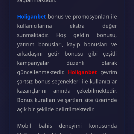
Holiganbet
bonus ve promosyonları ile
kullanıcılarına ekstra değer
sunmaktadır. Hoş geldin bonusu,
yatırım bonusları, kayıp bonusları ve
arkadaşını getir bonusu gibi çeşitli
kampanyalar düzenli olarak
güncellenmektedir.
Holiganbet
çevrim
şartsız bonus seçenekleri ile kullanıcılar
kazançlarını anında çekebilmektedir.
Bonus kuralları ve şartları site üzerinde
açık bir şekilde belirtilmektedir.
Mobil bahis deneyimi konusunda