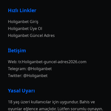
Hızlı Linkler
Holiganbet Giriş
Holiganbet Üye Ol
Holiganbet Güncel Adres
İletişim
Web:
tr.Holiganbet-guncel-adres2026.com
Telegram: @Holiganbet
Twitter: @Holiganbet
Yasal Uyarı
18 yaş üzeri kullanıcılar için uygundur. Bahis ve
oyunlar eğlence amaçlıdır. Lütfen sorumlu oynayın.