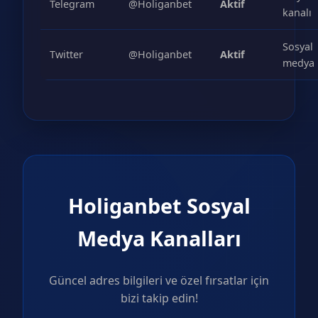
Telegram
@Holiganbet
Aktif
kanalı
Sosyal
Twitter
@Holiganbet
Aktif
medya
Holiganbet Sosyal
Medya Kanalları
Güncel adres bilgileri ve özel fırsatlar için
bizi takip edin!