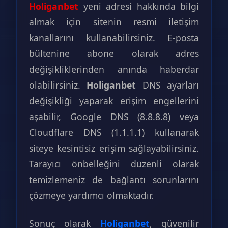
Holiganbet
yeni adresi hakkında bilgi
almak için sitenin resmi iletişim
kanallarını kullanabilirsiniz. E-posta
bültenine abone olarak adres
değişikliklerinden anında haberdar
olabilirsiniz.
Holiganbet
DNS ayarları
değişikliği yaparak erişim engellerini
aşabilir, Google DNS (8.8.8.8) veya
Cloudflare DNS (1.1.1.1) kullanarak
siteye kesintisiz erişim sağlayabilirsiniz.
Tarayıcı önbelleğini düzenli olarak
temizlemeniz de bağlantı sorunlarını
çözmeye yardımcı olmaktadır.
Sonuç olarak
Holiganbet
, güvenilir