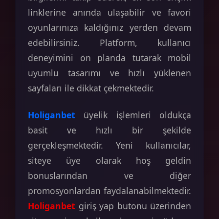
linklerine anında ulaşabilir ve favori
oyunlarınıza kaldığınız yerden devam
edebilirsiniz. Platform, kullanıcı
deneyimini ön planda tutarak mobil
uyumlu tasarımı ve hızlı yüklenen
sayfaları ile dikkat çekmektedir.
Holiganbet
üyelik işlemleri oldukça
basit ve hızlı bir şekilde
gerçekleşmektedir. Yeni kullanıcılar,
siteye üye olarak hoş geldin
bonuslarından ve diğer
promosyonlardan faydalanabilmektedir.
Holiganbet
giriş yap butonu üzerinden