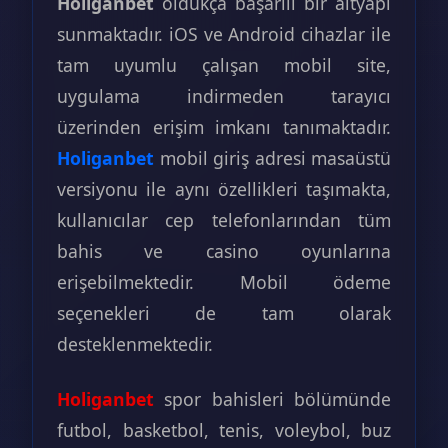
Holiganbet
oldukça başarılı bir altyapı
sunmaktadır. iOS ve Android cihazlar ile
tam uyumlu çalışan mobil site,
uygulama indirmeden tarayıcı
üzerinden erişim imkanı tanımaktadır.
Holiganbet
mobil giriş adresi masaüstü
versiyonu ile aynı özellikleri taşımakta,
kullanıcılar cep telefonlarından tüm
bahis ve casino oyunlarına
erişebilmektedir. Mobil ödeme
seçenekleri de tam olarak
desteklenmektedir.
Holiganbet
spor bahisleri bölümünde
futbol, basketbol, tenis, voleybol, buz