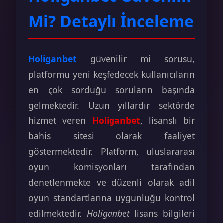
Mi? Detaylı İnceleme
Holiganbet
güvenilir mi sorusu,
platformu yeni keşfedecek kullanıcıların
en çok sorduğu soruların başında
gelmektedir. Uzun yıllardır sektörde
hizmet veren
Holiganbet
, lisanslı bir
bahis sitesi olarak faaliyet
göstermektedir. Platform, uluslararası
oyun komisyonları tarafından
denetlenmekte ve düzenli olarak adil
oyun standartlarına uygunluğu kontrol
edilmektedir.
Holiganbet
lisans bilgileri