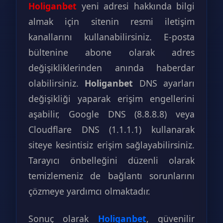
Holiganbet
yeni adresi hakkında bilgi
almak için sitenin resmi iletişim
kanallarını kullanabilirsiniz. E-posta
bültenine abone olarak adres
değişikliklerinden anında haberdar
olabilirsiniz.
Holiganbet
DNS ayarları
değişikliği yaparak erişim engellerini
aşabilir, Google DNS (8.8.8.8) veya
Cloudflare DNS (1.1.1.1) kullanarak
siteye kesintisiz erişim sağlayabilirsiniz.
Tarayıcı önbelleğini düzenli olarak
temizlemeniz de bağlantı sorunlarını
çözmeye yardımcı olmaktadır.
Sonuç olarak
Holiganbet
, güvenilir