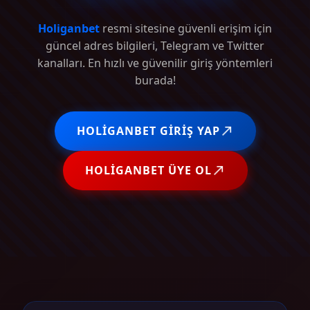
Holiganbet
resmi sitesine güvenli erişim için
güncel adres bilgileri, Telegram ve Twitter
kanalları. En hızlı ve güvenilir giriş yöntemleri
burada!
HOLIGANBET GIRIŞ YAP
HOLIGANBET ÜYE OL