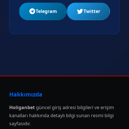
Telegram
Twitter
Hakkımızda
Holiganbet
güncel giriş adresi bilgileri ve erişim
kanalları hakkında detaylı bilgi sunan resmi bilgi
sayfasıdır.