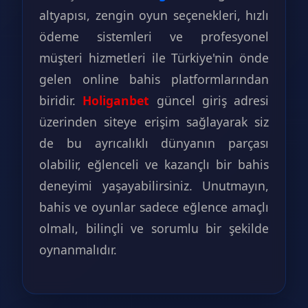
altyapısı, zengin oyun seçenekleri, hızlı
ödeme sistemleri ve profesyonel
müşteri hizmetleri ile Türkiye'nin önde
gelen online bahis platformlarından
biridir.
Holiganbet
güncel giriş adresi
üzerinden siteye erişim sağlayarak siz
de bu ayrıcalıklı dünyanın parçası
olabilir, eğlenceli ve kazançlı bir bahis
deneyimi yaşayabilirsiniz. Unutmayın,
bahis ve oyunlar sadece eğlence amaçlı
olmalı, bilinçli ve sorumlu bir şekilde
oynanmalıdır.