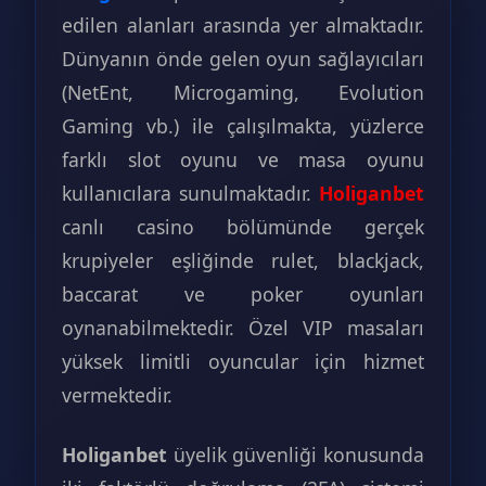
edilen alanları arasında yer almaktadır.
Dünyanın önde gelen oyun sağlayıcıları
(NetEnt, Microgaming, Evolution
Gaming vb.) ile çalışılmakta, yüzlerce
farklı slot oyunu ve masa oyunu
kullanıcılara sunulmaktadır.
Holiganbet
canlı casino bölümünde gerçek
krupiyeler eşliğinde rulet, blackjack,
baccarat ve poker oyunları
oynanabilmektedir. Özel VIP masaları
yüksek limitli oyuncular için hizmet
vermektedir.
Holiganbet
üyelik güvenliği konusunda