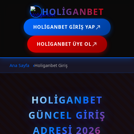
HOLIGANBET
HOLIGANBET GIRIŞ YAP
HOLIGANBET ÜYE OL
Ana Sayfa
Holiganbet Giriş
HOLIGANBET
GÜNCEL GIRIŞ
ADRESI 2026