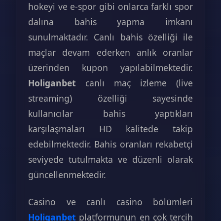
hokeyi ve e-spor gibi onlarca farklı spor
dalına bahis yapma imkanı
sunulmaktadır. Canlı bahis özelliği ile
maçlar devam ederken anlık oranlar
üzerinden kupon yapılabilmektedir.
Holiganbet
canlı maç izleme (live
streaming) özelliği sayesinde
kullanıcılar bahis yaptıkları
karşılaşmaları HD kalitede takip
edebilmektedir. Bahis oranları rekabetçi
seviyede tutulmakta ve düzenli olarak
güncellenmektedir.
Casino ve canlı casino bölümleri
Holiganbet
platformunun en çok tercih