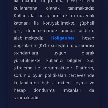
iki faktörlü doğrulama (2FA) sistemi
kullanımına olanak tanımaktadır.
Kullanıcılar hesaplarını ekstra güvenlik
katmanı ile koruyabilmekte, şüpheli
giriş denemelerinde anında bildirim
alabilmektedir.
Holiganbet
hesap
doğrulama (KYC) süreçleri uluslararası
standartlara uygun olarak
yürütülmekte, kullanıcı bilgileri SSL
şifreleme ile korunmaktadır. Platform,
sorumlu oyun politikaları çerçevesinde
kullanılarına bahis limitleri koyma ve
hesap dondurma imkanları da
sunmaktadır.