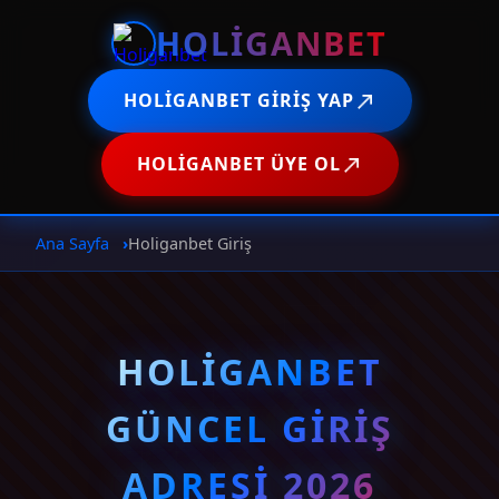
HOLIGANBET
HOLIGANBET GIRIŞ YAP
HOLIGANBET ÜYE OL
Ana Sayfa
Holiganbet Giriş
HOLIGANBET
GÜNCEL GIRIŞ
ADRESI 2026