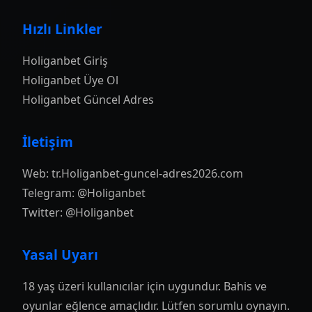
Hızlı Linkler
Holiganbet Giriş
Holiganbet Üye Ol
Holiganbet Güncel Adres
İletişim
Web:
tr.Holiganbet-guncel-adres2026.com
Telegram: @Holiganbet
Twitter: @Holiganbet
Yasal Uyarı
18 yaş üzeri kullanıcılar için uygundur. Bahis ve
oyunlar eğlence amaçlıdır. Lütfen sorumlu oynayın.