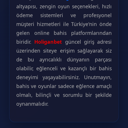
altyapısı, zengin oyun seçenekleri, hızlı
ödeme sistemleri ve profesyonel
müşteri hizmetleri ile Türkiye'nin önde
gelen online bahis platformlarından
biridir.
Holiganbet
güncel giriş adresi
üzerinden siteye erişim sağlayarak siz
de bu ayrıcalıklı dünyanın parçası
olabilir, eğlenceli ve kazançlı bir bahis
deneyimi yaşayabilirsiniz. Unutmayın,
bahis ve oyunlar sadece eğlence amaçlı
olmalı, bilinçli ve sorumlu bir şekilde
oynanmalıdır.