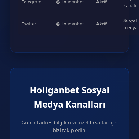
Telegram
@Holiganbet
Aktif
kanalı
Sosyal
Twitter
@Holiganbet
Aktif
medya
Holiganbet Sosyal
Medya Kanalları
Güncel adres bilgileri ve özel fırsatlar için
bizi takip edin!