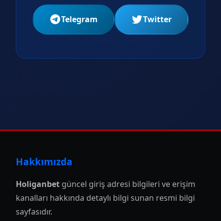
Telegram
Twitter
Hakkımızda
Holiganbet
güncel giriş adresi bilgileri ve erişim
kanalları hakkında detaylı bilgi sunan resmi bilgi
sayfasıdır.