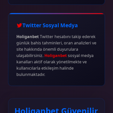
Twitter Sosyal Medya
Holiganbet
Twitter hesabını takip ederek
günlük bahis tahminleri, oran analizleri ve
site hakkında önemli duyurulara
ulaşabilirsiniz.
Holiganbet
sosyal medya
kanalları aktif olarak yönetilmekte ve
kullanıcılarla etkileşim halinde
bulunmaktadır.
Holiganbet Güvenilir