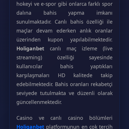
hokeyi ve e-spor gibi onlarca farklı spor
dalına bahis yapma imkanı
sunulmaktadır. Canlı bahis özelliği ile
maçlar devam ederken anlık oranlar
üzerinden kupon yapılabilmektedir.
Holiganbet
canlı maç izleme (live
streaming) özelliği sayesinde
kullanıcılar bahis yaptıkları
karşılaşmaları HD kalitede takip
edebilmektedir. Bahis oranları rekabetçi
seviyede tutulmakta ve düzenli olarak
güncellenmektedir.
Casino ve canlı casino bölümleri
Holiganbet
platformunun en çok tercih