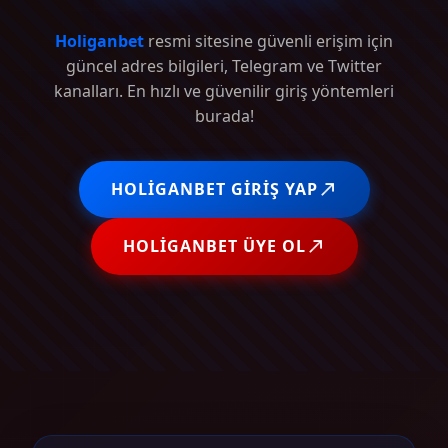
Holiganbet
resmi sitesine güvenli erişim için
güncel adres bilgileri, Telegram ve Twitter
kanalları. En hızlı ve güvenilir giriş yöntemleri
burada!
HOLIGANBET GIRIŞ YAP
HOLIGANBET ÜYE OL