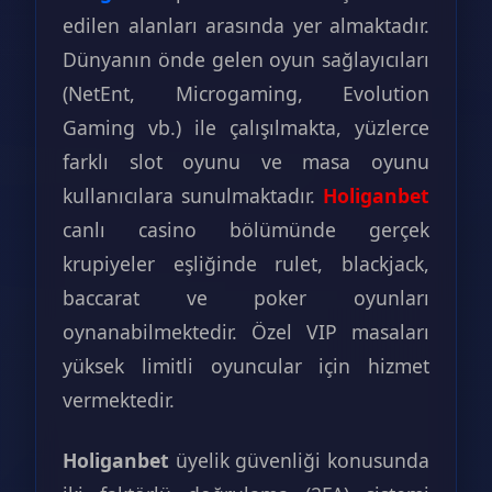
edilen alanları arasında yer almaktadır.
Dünyanın önde gelen oyun sağlayıcıları
(NetEnt, Microgaming, Evolution
Gaming vb.) ile çalışılmakta, yüzlerce
farklı slot oyunu ve masa oyunu
kullanıcılara sunulmaktadır.
Holiganbet
canlı casino bölümünde gerçek
krupiyeler eşliğinde rulet, blackjack,
baccarat ve poker oyunları
oynanabilmektedir. Özel VIP masaları
yüksek limitli oyuncular için hizmet
vermektedir.
Holiganbet
üyelik güvenliği konusunda