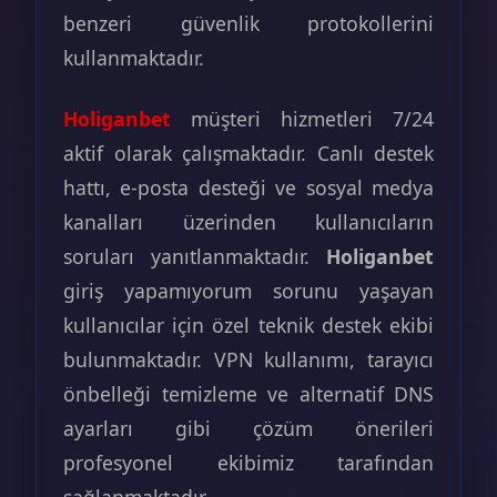
benzeri güvenlik protokollerini
kullanmaktadır.
Holiganbet
müşteri hizmetleri 7/24
aktif olarak çalışmaktadır. Canlı destek
hattı, e-posta desteği ve sosyal medya
kanalları üzerinden kullanıcıların
soruları yanıtlanmaktadır.
Holiganbet
giriş yapamıyorum sorunu yaşayan
kullanıcılar için özel teknik destek ekibi
bulunmaktadır. VPN kullanımı, tarayıcı
önbelleği temizleme ve alternatif DNS
ayarları gibi çözüm önerileri
profesyonel ekibimiz tarafından
sağlanmaktadır.