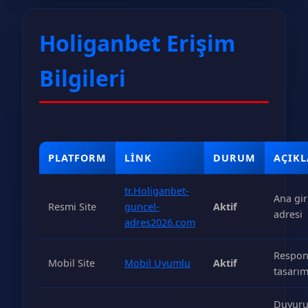
Holiganbet Erişim
Bilgileri
PLATFORM
LINK
DURUM
AÇIK
tr.Holiganbet-
Ana gir
Resmi Site
guncel-
Aktif
adresi
adres2026.com
Respon
Mobil Site
Mobil Uyumlu
Aktif
tasarı
Duyur