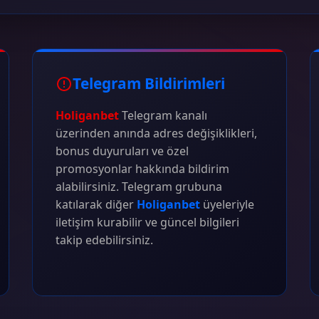
Telegram Bildirimleri
Holiganbet
Telegram kanalı
üzerinden anında adres değişiklikleri,
bonus duyuruları ve özel
promosyonlar hakkında bildirim
alabilirsiniz. Telegram grubuna
katılarak diğer
Holiganbet
üyeleriyle
iletişim kurabilir ve güncel bilgileri
takip edebilirsiniz.