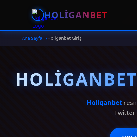
HOLIGANBET
Ana Sayfa
Holiganbet Giriş
HOLIGANBET 
Holiganbet
resmi
Twitter 