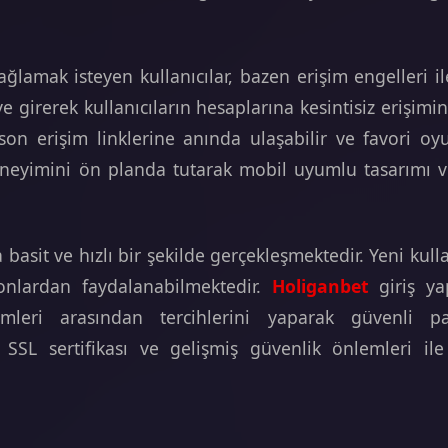
ağlamak isteyen kullanıcılar, bazen erişim engelleri 
e girerek kullanıcıların hesaplarına kesintisiz erişimi
 son erişim linklerine anında ulaşabilir ve favori o
deneyimini ön planda tutarak mobil uyumlu tasarımı ve
 basit ve hızlı bir şekilde gerçekleşmektedir. Yeni kulla
nlardan faydalanabilmektedir.
Holiganbet
giriş ya
emleri arasından tercihlerini yaparak güvenli 
, SSL sertifikası ve gelişmiş güvenlik önlemleri ile