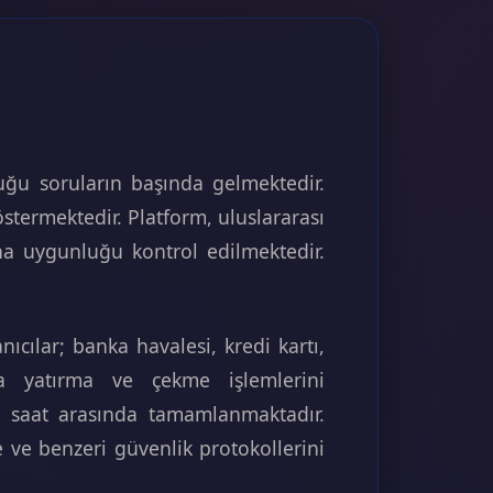
uğu soruların başında gelmektedir.
 göstermektedir. Platform, uluslararası
na uygunluğu kontrol edilmektedir.
ılar; banka havalesi, kredi kartı,
ra yatırma ve çekme işlemlerini
4 saat arasında tamamlanmaktadır.
 ve benzeri güvenlik protokollerini