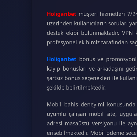
Holiganbet
müşteri hizmetleri 7/24
üzerinden kullanıcıların soruları y
destek ekibi bulunmaktadır. VPN k
profesyonel ekibimiz tarafından sa
Holiganbet
bonus ve promosyonları
kayıp bonusları ve arkadaşını get
şartsız bonus seçenekleri ile kullan
şekilde belirtilmektedir.
Mobil bahis deneyimi konusund
uyumlu çalışan mobil site, uygul
adresi masaüstü versiyonu ile aynı
erişebilmektedir. Mobil ödeme seçe