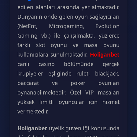
edilen alanları arasında yer almaktadır.
Dünyanın önde gelen oyun sağlayıcıları
(NetEnt, Microgaming, Evolution
Gaming vb.) ile çalışılmakta, yüzlerce
farklı slot oyunu ve masa oyunu
kullanıcılara sunulmaktadır.
Holiganbet
canlı casino bölümünde gerçek
krupiyeler eşliğinde rulet, blackjack,
baccarat ve poker oyunları
oynanabilmektedir. Özel VIP masaları
yüksek limitli oyuncular için hizmet
vermektedir.
Holiganbet
üyelik güvenliği konusunda