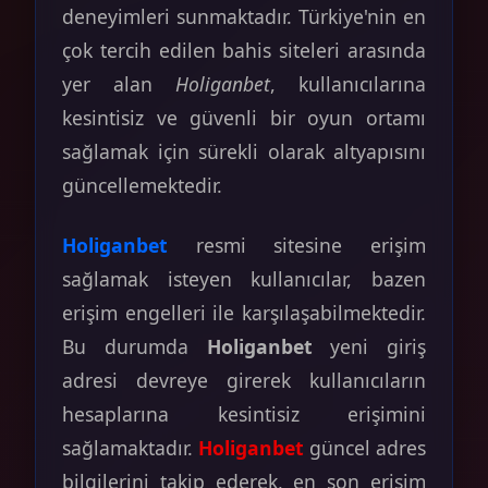
deneyimleri sunmaktadır. Türkiye'nin en
çok tercih edilen bahis siteleri arasında
yer alan
Holiganbet
, kullanıcılarına
kesintisiz ve güvenli bir oyun ortamı
sağlamak için sürekli olarak altyapısını
güncellemektedir.
Holiganbet
resmi sitesine erişim
sağlamak isteyen kullanıcılar, bazen
erişim engelleri ile karşılaşabilmektedir.
Bu durumda
Holiganbet
yeni giriş
adresi devreye girerek kullanıcıların
hesaplarına kesintisiz erişimini
sağlamaktadır.
Holiganbet
güncel adres
bilgilerini takip ederek, en son erişim