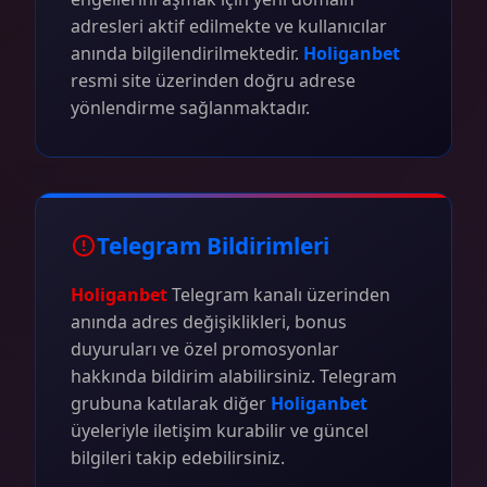
adresleri aktif edilmekte ve kullanıcılar
anında bilgilendirilmektedir.
Holiganbet
resmi site üzerinden doğru adrese
yönlendirme sağlanmaktadır.
Telegram Bildirimleri
Holiganbet
Telegram kanalı üzerinden
anında adres değişiklikleri, bonus
duyuruları ve özel promosyonlar
hakkında bildirim alabilirsiniz. Telegram
grubuna katılarak diğer
Holiganbet
üyeleriyle iletişim kurabilir ve güncel
bilgileri takip edebilirsiniz.