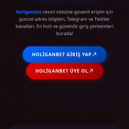
Holiganbet
resmi sitesine güvenli erişim için
güncel adres bilgileri, Telegram ve Twitter
kanalları. En hızlı ve güvenilir giriş yöntemleri
burada!
HOLIGANBET GIRIŞ YAP
HOLIGANBET ÜYE OL