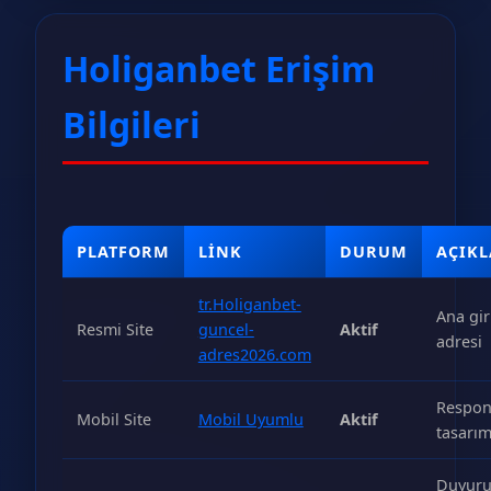
Holiganbet Erişim
Bilgileri
PLATFORM
LINK
DURUM
AÇIK
tr.Holiganbet-
Ana gir
Resmi Site
guncel-
Aktif
adresi
adres2026.com
Respon
Mobil Site
Mobil Uyumlu
Aktif
tasarı
Duyur