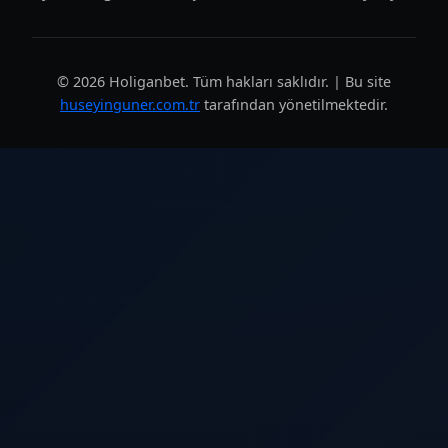
© 2026 Holiganbet. Tüm hakları saklıdır. | Bu site
huseyinguner.com.tr
tarafından yönetilmektedir.