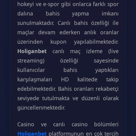
hokeyi ve e-spor gibi onlarca farklı spor
dalına bahis yapma imkanı
sunulmaktadır. Canlı bahis özelliği ile
maçlar devam ederken anlık oranlar
üzerinden kupon yapılabilmektedir.
Holiganbet
canlı maç izleme (live
streaming) özelliği sayesinde
kullanıcılar bahis yaptıkları
karşılaşmaları HD kalitede takip
edebilmektedir. Bahis oranları rekabetçi
seviyede tutulmakta ve düzenli olarak
güncellenmektedir.
Casino ve canlı casino bölümleri
Holiganbet
platformunun en çok tercih