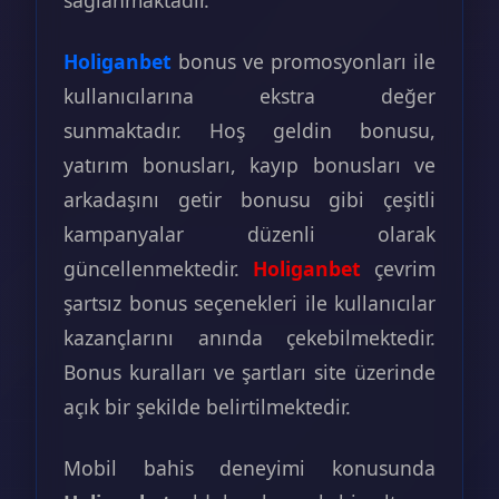
Holiganbet
bonus ve promosyonları ile
kullanıcılarına ekstra değer
sunmaktadır. Hoş geldin bonusu,
yatırım bonusları, kayıp bonusları ve
arkadaşını getir bonusu gibi çeşitli
kampanyalar düzenli olarak
güncellenmektedir.
Holiganbet
çevrim
şartsız bonus seçenekleri ile kullanıcılar
kazançlarını anında çekebilmektedir.
Bonus kuralları ve şartları site üzerinde
açık bir şekilde belirtilmektedir.
Mobil bahis deneyimi konusunda