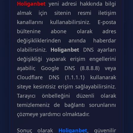
Holiganbet
yeni adresi hakkında bilgi
almak için sitenin resmi iletişim
kanallarını kullanabilirsiniz. E-posta
bültenine abone olarak adres
değişikliklerinden anında haberdar
olabilirsiniz.
Holiganbet
DNS ayarları
değişikliği yaparak erişim engellerini
aşabilir, Google DNS (8.8.8.8) veya
Cloudflare DNS (1.1.1.1) kullanarak
siteye kesintisiz erişim sağlayabilirsiniz.
Tarayıcı önbelleğini düzenli olarak
temizlemeniz de bağlantı sorunlarını
çözmeye yardımcı olmaktadır.
Sonuç olarak
Holiganbet
, güvenilir