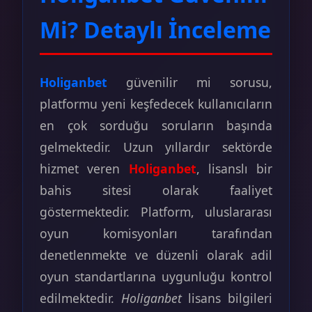
Mi? Detaylı İnceleme
Holiganbet
güvenilir mi sorusu,
platformu yeni keşfedecek kullanıcıların
en çok sorduğu soruların başında
gelmektedir. Uzun yıllardır sektörde
hizmet veren
Holiganbet
, lisanslı bir
bahis sitesi olarak faaliyet
göstermektedir. Platform, uluslararası
oyun komisyonları tarafından
denetlenmekte ve düzenli olarak adil
oyun standartlarına uygunluğu kontrol
edilmektedir.
Holiganbet
lisans bilgileri