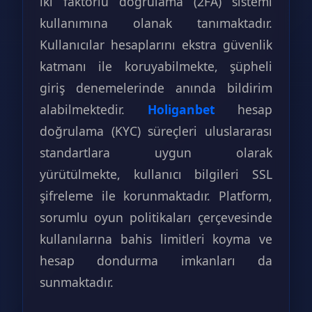
iki faktörlü doğrulama (2FA) sistemi
kullanımına olanak tanımaktadır.
Kullanıcılar hesaplarını ekstra güvenlik
katmanı ile koruyabilmekte, şüpheli
giriş denemelerinde anında bildirim
alabilmektedir.
Holiganbet
hesap
doğrulama (KYC) süreçleri uluslararası
standartlara uygun olarak
yürütülmekte, kullanıcı bilgileri SSL
şifreleme ile korunmaktadır. Platform,
sorumlu oyun politikaları çerçevesinde
kullanılarına bahis limitleri koyma ve
hesap dondurma imkanları da
sunmaktadır.