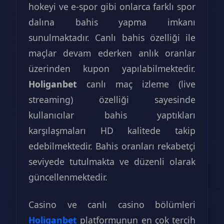
hokeyi ve e-spor gibi onlarca farklı spor
dalına bahis yapma imkanı
sunulmaktadır. Canlı bahis özelliği ile
maçlar devam ederken anlık oranlar
üzerinden kupon yapılabilmektedir.
Holiganbet
canlı maç izleme (live
streaming) özelliği sayesinde
kullanıcılar bahis yaptıkları
karşılaşmaları HD kalitede takip
edebilmektedir. Bahis oranları rekabetçi
seviyede tutulmakta ve düzenli olarak
güncellenmektedir.
Casino ve canlı casino bölümleri
Holiganbet
platformunun en çok tercih