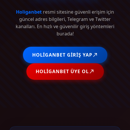
Holiganbet
resmi sitesine güvenli erişim için
güncel adres bilgileri, Telegram ve Twitter
kanalları. En hızlı ve güvenilir giriş yöntemleri
burada!
HOLIGANBET GIRIŞ YAP
HOLIGANBET ÜYE OL