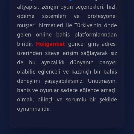
altyapısı, zengin oyun seçenekleri, hızlı
ödeme sistemleri ve profesyonel
müşteri hizmetleri ile Türkiye'nin önde
gelen online bahis platformlarından
biridir.
Holiganbet
güncel giriş adresi
üzerinden siteye erişim sağlayarak siz
de bu ayrıcalıklı dünyanın parçası
olabilir, eğlenceli ve kazançlı bir bahis
deneyimi yaşayabilirsiniz. Unutmayın,
bahis ve oyunlar sadece eğlence amaçlı
olmalı, bilinçli ve sorumlu bir şekilde
oynanmalıdır.