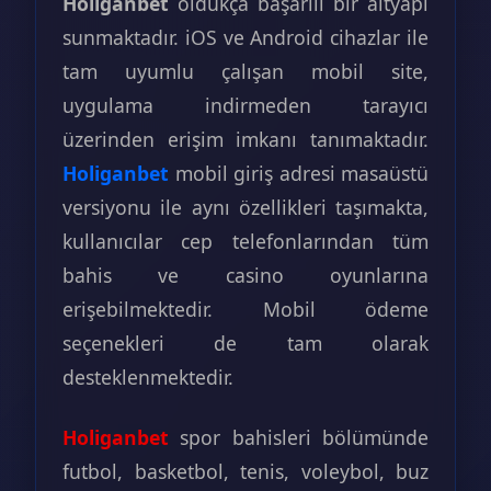
Holiganbet
oldukça başarılı bir altyapı
sunmaktadır. iOS ve Android cihazlar ile
tam uyumlu çalışan mobil site,
uygulama indirmeden tarayıcı
üzerinden erişim imkanı tanımaktadır.
Holiganbet
mobil giriş adresi masaüstü
versiyonu ile aynı özellikleri taşımakta,
kullanıcılar cep telefonlarından tüm
bahis ve casino oyunlarına
erişebilmektedir. Mobil ödeme
seçenekleri de tam olarak
desteklenmektedir.
Holiganbet
spor bahisleri bölümünde
futbol, basketbol, tenis, voleybol, buz