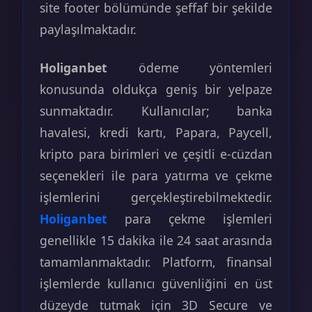
site footer bölümünde şeffaf bir şekilde
paylaşılmaktadır.
Holiganbet
ödeme yöntemleri
konusunda oldukça geniş bir yelpaze
sunmaktadır. Kullanıcılar; banka
havalesi, kredi kartı, Papara, Paycell,
kripto para birimleri ve çeşitli e-cüzdan
seçenekleri ile para yatırma ve çekme
işlemlerini gerçekleştirebilmektedir.
Holiganbet
para çekme işlemleri
genellikle 15 dakika ile 24 saat arasında
tamamlanmaktadır. Platform, finansal
işlemlerde kullanıcı güvenliğini en üst
düzeyde tutmak için 3D Secure ve