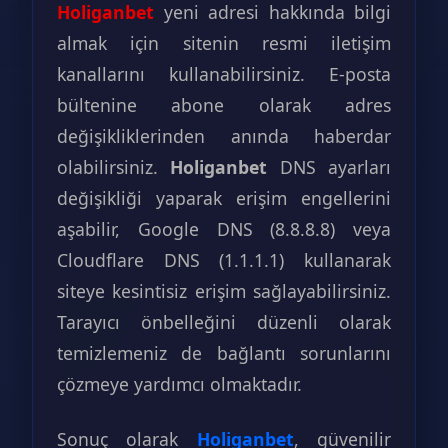
Holiganbet
yeni adresi hakkında bilgi
almak için sitenin resmi iletişim
kanallarını kullanabilirsiniz. E-posta
bültenine abone olarak adres
değişikliklerinden anında haberdar
olabilirsiniz.
Holiganbet
DNS ayarları
değişikliği yaparak erişim engellerini
aşabilir, Google DNS (8.8.8.8) veya
Cloudflare DNS (1.1.1.1) kullanarak
siteye kesintisiz erişim sağlayabilirsiniz.
Tarayıcı önbelleğini düzenli olarak
temizlemeniz de bağlantı sorunlarını
çözmeye yardımcı olmaktadır.
Sonuç olarak
Holiganbet
, güvenilir