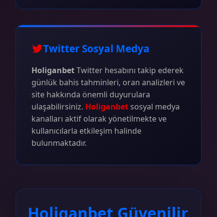
Twitter Sosyal Medya
Holiganbet
Twitter hesabını takip ederek
günlük bahis tahminleri, oran analizleri ve
site hakkında önemli duyurulara
ulaşabilirsiniz.
Holiganbet
sosyal medya
kanalları aktif olarak yönetilmekte ve
kullanıcılarla etkileşim halinde
bulunmaktadır.
Holiganbet Güvenilir