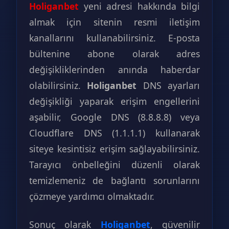
Holiganbet
yeni adresi hakkında bilgi
almak için sitenin resmi iletişim
kanallarını kullanabilirsiniz. E-posta
bültenine abone olarak adres
değişikliklerinden anında haberdar
olabilirsiniz.
Holiganbet
DNS ayarları
değişikliği yaparak erişim engellerini
aşabilir, Google DNS (8.8.8.8) veya
Cloudflare DNS (1.1.1.1) kullanarak
siteye kesintisiz erişim sağlayabilirsiniz.
Tarayıcı önbelleğini düzenli olarak
temizlemeniz de bağlantı sorunlarını
çözmeye yardımcı olmaktadır.
Sonuç olarak
Holiganbet
, güvenilir