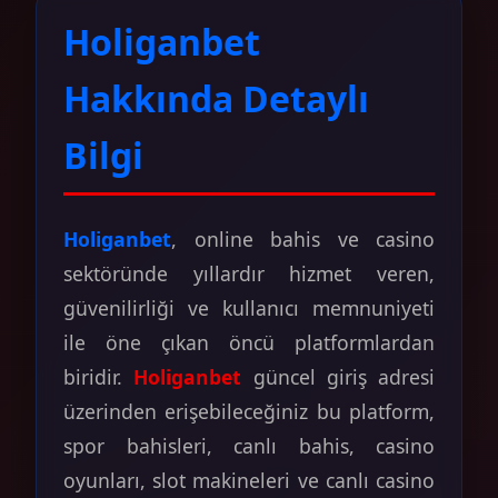
Holiganbet
Hakkında Detaylı
Bilgi
Holiganbet
, online bahis ve casino
sektöründe yıllardır hizmet veren,
güvenilirliği ve kullanıcı memnuniyeti
ile öne çıkan öncü platformlardan
biridir.
Holiganbet
güncel giriş adresi
üzerinden erişebileceğiniz bu platform,
spor bahisleri, canlı bahis, casino
oyunları, slot makineleri ve canlı casino