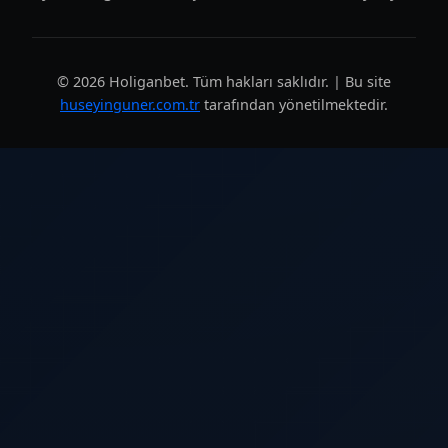
© 2026 Holiganbet. Tüm hakları saklıdır. | Bu site
huseyinguner.com.tr
tarafından yönetilmektedir.