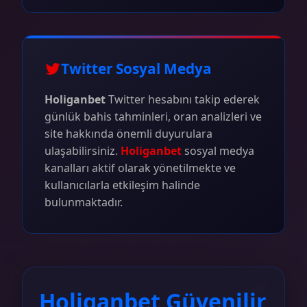
Twitter Sosyal Medya
Holiganbet
Twitter hesabını takip ederek
günlük bahis tahminleri, oran analizleri ve
site hakkında önemli duyurulara
ulaşabilirsiniz.
Holiganbet
sosyal medya
kanalları aktif olarak yönetilmekte ve
kullanıcılarla etkileşim halinde
bulunmaktadır.
Holiganbet Güvenilir