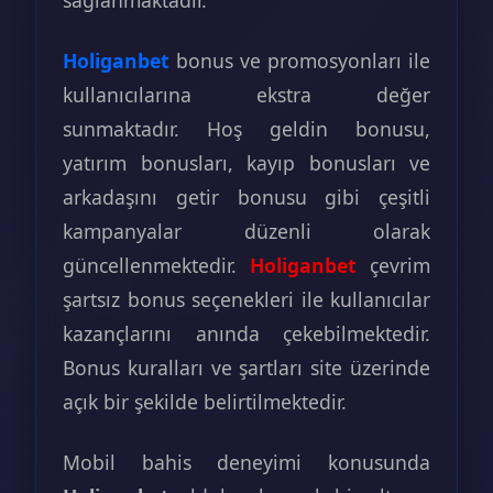
Holiganbet
bonus ve promosyonları ile
kullanıcılarına ekstra değer
sunmaktadır. Hoş geldin bonusu,
yatırım bonusları, kayıp bonusları ve
arkadaşını getir bonusu gibi çeşitli
kampanyalar düzenli olarak
güncellenmektedir.
Holiganbet
çevrim
şartsız bonus seçenekleri ile kullanıcılar
kazançlarını anında çekebilmektedir.
Bonus kuralları ve şartları site üzerinde
açık bir şekilde belirtilmektedir.
Mobil bahis deneyimi konusunda