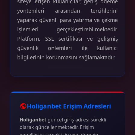
siteye erişen kullanıcılar, geniş ödeme
yöntemleri arasından tercihlerini
yaparak güvenli para yatırma ve çekme
işlemleri gerçekleştirebilmektedir.
Platform, SSL sertifikası ve gelişmiş
güvenlik önlemleri ile kullanıcı
bilgilerinin korunmasını sağlamaktadır.
Holiganbet Erişim Adresleri
Holiganbet
güncel giriş adresi sürekli
olarak güncellenmektedir. Erişim
engellerini aşmak için yeni domain