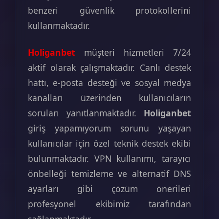
benzeri güvenlik protokollerini
kullanmaktadır.
Holiganbet
müşteri hizmetleri 7/24
aktif olarak çalışmaktadır. Canlı destek
hattı, e-posta desteği ve sosyal medya
kanalları üzerinden kullanıcıların
soruları yanıtlanmaktadır.
Holiganbet
giriş yapamıyorum sorunu yaşayan
kullanıcılar için özel teknik destek ekibi
bulunmaktadır. VPN kullanımı, tarayıcı
önbelleği temizleme ve alternatif DNS
ayarları gibi çözüm önerileri
profesyonel ekibimiz tarafından
sağlanmaktadır.