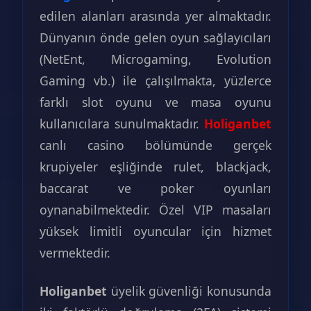
edilen alanları arasında yer almaktadır.
Dünyanın önde gelen oyun sağlayıcıları
(NetEnt, Microgaming, Evolution
Gaming vb.) ile çalışılmakta, yüzlerce
farklı slot oyunu ve masa oyunu
kullanıcılara sunulmaktadır.
Holiganbet
canlı casino bölümünde gerçek
krupiyeler eşliğinde rulet, blackjack,
baccarat ve poker oyunları
oynanabilmektedir. Özel VIP masaları
yüksek limitli oyuncular için hizmet
vermektedir.
Holiganbet
üyelik güvenliği konusunda