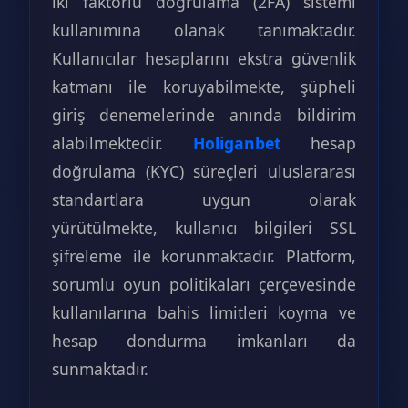
iki faktörlü doğrulama (2FA) sistemi
kullanımına olanak tanımaktadır.
Kullanıcılar hesaplarını ekstra güvenlik
katmanı ile koruyabilmekte, şüpheli
giriş denemelerinde anında bildirim
alabilmektedir.
Holiganbet
hesap
doğrulama (KYC) süreçleri uluslararası
standartlara uygun olarak
yürütülmekte, kullanıcı bilgileri SSL
şifreleme ile korunmaktadır. Platform,
sorumlu oyun politikaları çerçevesinde
kullanılarına bahis limitleri koyma ve
hesap dondurma imkanları da
sunmaktadır.