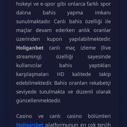
hokeyi ve e-spor gibi onlarca farklı spor
dalına bahis yapma imkanı
sunulmaktadır. Canlı bahis özelliği ile
maçlar devam ederken anlık oranlar
üzerinden kupon yapılabilmektedir.
Holiganbet
canlı maç izleme (live
streaming) özelliği sayesinde
kullanıcılar bahis yaptıkları
karşılaşmaları HD kalitede takip
edebilmektedir. Bahis oranları rekabetçi
seviyede tutulmakta ve düzenli olarak
güncellenmektedir.
Casino ve canlı casino bölümleri
Holiganbet
platformunun en çok tercih