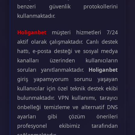
benzeri güvenlik protokollerini
kullanmaktadır.
Holiganbet
müşteri hizmetleri 7/24
aktif olarak çalışmaktadır. Canlı destek
hattı, e-posta desteği ve sosyal medya
kanalları üzerinden kullanıcıların
soruları yanıtlanmaktadır.
Holiganbet
giriş yapamıyorum sorunu yaşayan
kullanıcılar için özel teknik destek ekibi
bulunmaktadır. VPN kullanımı, tarayıcı
önbelleği temizleme ve alternatif DNS
ayarları gibi çözüm önerileri
profesyonel ekibimiz tarafından
sağlanmaktadır.