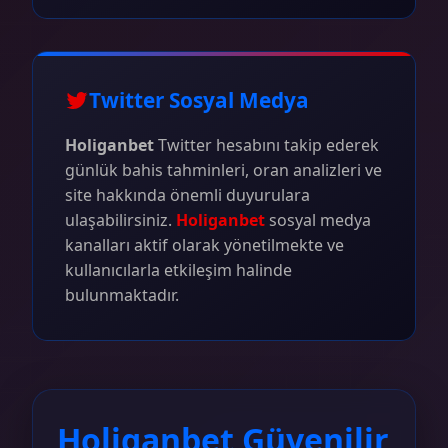
Twitter Sosyal Medya
Holiganbet
Twitter hesabını takip ederek
günlük bahis tahminleri, oran analizleri ve
site hakkında önemli duyurulara
ulaşabilirsiniz.
Holiganbet
sosyal medya
kanalları aktif olarak yönetilmekte ve
kullanıcılarla etkileşim halinde
bulunmaktadır.
Holiganbet Güvenilir