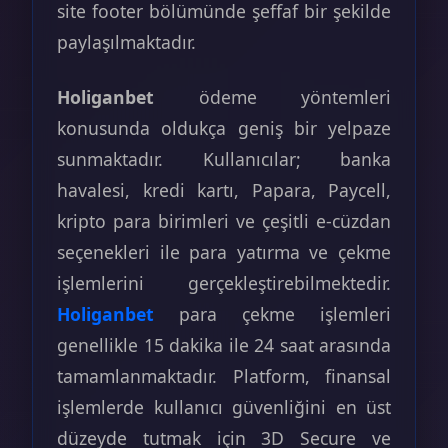
site footer bölümünde şeffaf bir şekilde
paylaşılmaktadır.
Holiganbet
ödeme yöntemleri
konusunda oldukça geniş bir yelpaze
sunmaktadır. Kullanıcılar; banka
havalesi, kredi kartı, Papara, Paycell,
kripto para birimleri ve çeşitli e-cüzdan
seçenekleri ile para yatırma ve çekme
işlemlerini gerçekleştirebilmektedir.
Holiganbet
para çekme işlemleri
genellikle 15 dakika ile 24 saat arasında
tamamlanmaktadır. Platform, finansal
işlemlerde kullanıcı güvenliğini en üst
düzeyde tutmak için 3D Secure ve