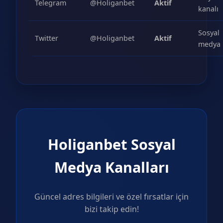
Telegram
@Holiganbet
Aktif
kanalı
Sosyal
Twitter
@Holiganbet
Aktif
medya
Holiganbet Sosyal
Medya Kanalları
Güncel adres bilgileri ve özel fırsatlar için
bizi takip edin!