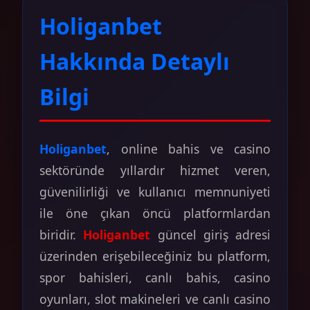
Holiganbet
Hakkında Detaylı
Bilgi
Holiganbet
, online bahis ve casino
sektöründe yıllardır hizmet veren,
güvenilirliği ve kullanıcı memnuniyeti
ile öne çıkan öncü platformlardan
biridir.
Holiganbet
güncel giriş adresi
üzerinden erişebileceğiniz bu platform,
spor bahisleri, canlı bahis, casino
oyunları, slot makineleri ve canlı casino