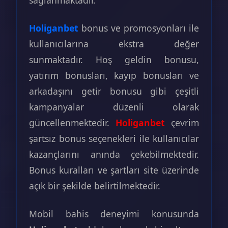
Holiganbet
bonus ve promosyonları ile
kullanıcılarına ekstra değer
sunmaktadır. Hoş geldin bonusu,
yatırım bonusları, kayıp bonusları ve
arkadaşını getir bonusu gibi çeşitli
kampanyalar düzenli olarak
güncellenmektedir.
Holiganbet
çevrim
şartsız bonus seçenekleri ile kullanıcılar
kazançlarını anında çekebilmektedir.
Bonus kuralları ve şartları site üzerinde
açık bir şekilde belirtilmektedir.
Mobil bahis deneyimi konusunda