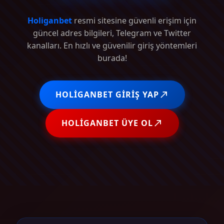
Holiganbet
resmi sitesine güvenli erişim için
güncel adres bilgileri, Telegram ve Twitter
kanalları. En hızlı ve güvenilir giriş yöntemleri
burada!
HOLIGANBET GIRIŞ YAP
HOLIGANBET ÜYE OL