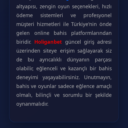
altyapısı, zengin oyun seçenekleri, hızlı
ödeme sistemleri ve profesyonel
müşteri hizmetleri ile Türkiye'nin önde
gelen online bahis platformlarından
biridir.
Holiganbet
güncel giriş adresi
üzerinden siteye erişim sağlayarak siz
de bu ayrıcalıklı dünyanın parçası
olabilir, eğlenceli ve kazançlı bir bahis
deneyimi yaşayabilirsiniz. Unutmayın,
bahis ve oyunlar sadece eğlence amaçlı
olmalı, bilinçli ve sorumlu bir şekilde
oynanmalıdır.