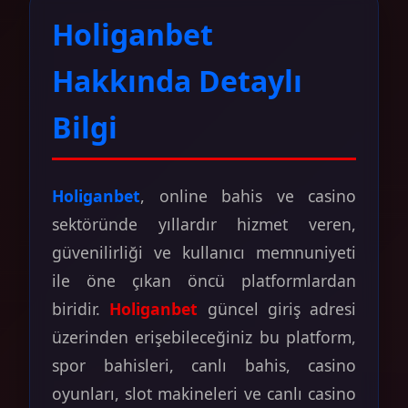
Holiganbet
Hakkında Detaylı
Bilgi
Holiganbet
, online bahis ve casino
sektöründe yıllardır hizmet veren,
güvenilirliği ve kullanıcı memnuniyeti
ile öne çıkan öncü platformlardan
biridir.
Holiganbet
güncel giriş adresi
üzerinden erişebileceğiniz bu platform,
spor bahisleri, canlı bahis, casino
oyunları, slot makineleri ve canlı casino