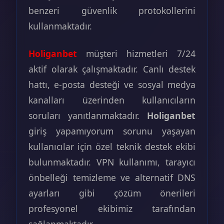
benzeri güvenlik protokollerini
kullanmaktadır.
Holiganbet
müşteri hizmetleri 7/24
aktif olarak çalışmaktadır. Canlı destek
hattı, e-posta desteği ve sosyal medya
kanalları üzerinden kullanıcıların
soruları yanıtlanmaktadır.
Holiganbet
giriş yapamıyorum sorunu yaşayan
kullanıcılar için özel teknik destek ekibi
bulunmaktadır. VPN kullanımı, tarayıcı
önbelleği temizleme ve alternatif DNS
ayarları gibi çözüm önerileri
profesyonel ekibimiz tarafından
sağlanmaktadır.