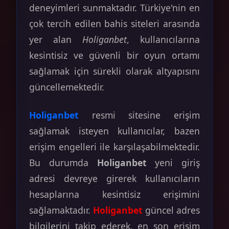
deneyimleri sunmaktadır. Türkiye'nin en
çok tercih edilen bahis siteleri arasında
yer alan
Holiganbet
, kullanıcılarına
kesintisiz ve güvenli bir oyun ortamı
sağlamak için sürekli olarak altyapısını
güncellemektedir.
Holiganbet
resmi sitesine erişim
sağlamak isteyen kullanıcılar, bazen
erişim engelleri ile karşılaşabilmektedir.
Bu durumda
Holiganbet
yeni giriş
adresi devreye girerek kullanıcıların
hesaplarına kesintisiz erişimini
sağlamaktadır.
Holiganbet
güncel adres
bilgilerini takip ederek, en son erişim