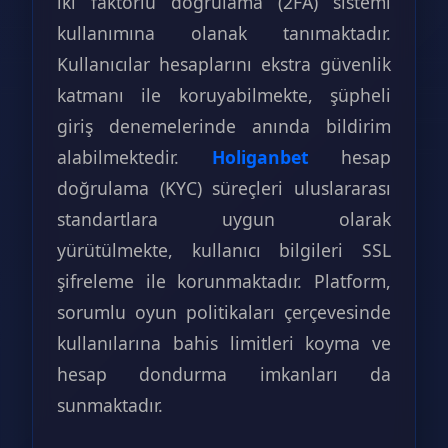
iki faktörlü doğrulama (2FA) sistemi
kullanımına olanak tanımaktadır.
Kullanıcılar hesaplarını ekstra güvenlik
katmanı ile koruyabilmekte, şüpheli
giriş denemelerinde anında bildirim
alabilmektedir.
Holiganbet
hesap
doğrulama (KYC) süreçleri uluslararası
standartlara uygun olarak
yürütülmekte, kullanıcı bilgileri SSL
şifreleme ile korunmaktadır. Platform,
sorumlu oyun politikaları çerçevesinde
kullanılarına bahis limitleri koyma ve
hesap dondurma imkanları da
sunmaktadır.