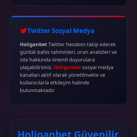
Twitter Sosyal Medya
Holiganbet
Twitter hesabını takip ederek
günlük bahis tahminleri, oran analizleri ve
site hakkında önemli duyurulara
ulaşabilirsiniz.
Holiganbet
sosyal medya
kanalları aktif olarak yönetilmekte ve
kullanıcılarla etkileşim halinde
bulunmaktadır.
Holiganbet Güvenilir