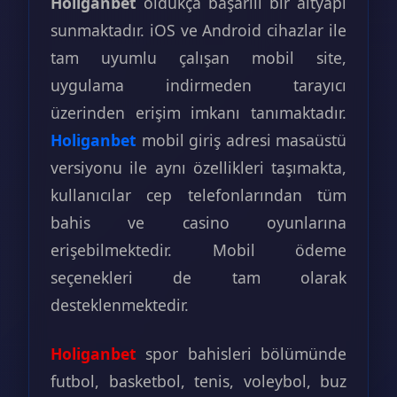
Holiganbet
oldukça başarılı bir altyapı
sunmaktadır. iOS ve Android cihazlar ile
tam uyumlu çalışan mobil site,
uygulama indirmeden tarayıcı
üzerinden erişim imkanı tanımaktadır.
Holiganbet
mobil giriş adresi masaüstü
versiyonu ile aynı özellikleri taşımakta,
kullanıcılar cep telefonlarından tüm
bahis ve casino oyunlarına
erişebilmektedir. Mobil ödeme
seçenekleri de tam olarak
desteklenmektedir.
Holiganbet
spor bahisleri bölümünde
futbol, basketbol, tenis, voleybol, buz