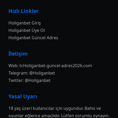
Hızlı Linkler
Holiganbet Giriş
Holiganbet Üye Ol
Holiganbet Güncel Adres
İletişim
Web:
tr.Holiganbet-guncel-adres2026.com
Telegram: @Holiganbet
Twitter: @Holiganbet
Yasal Uyarı
18 yaş üzeri kullanıcılar için uygundur. Bahis ve
oyunlar eğlence amaçlıdır. Lütfen sorumlu oynayın.