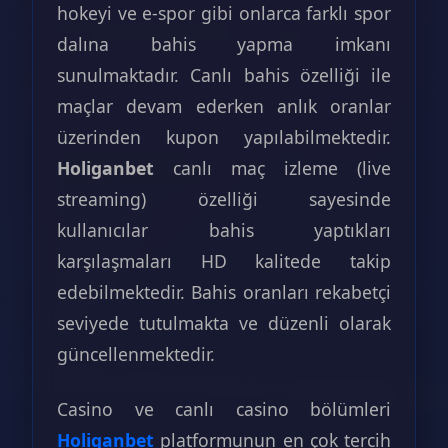
hokeyi ve e-spor gibi onlarca farklı spor
dalına bahis yapma imkanı
sunulmaktadır. Canlı bahis özelliği ile
maçlar devam ederken anlık oranlar
üzerinden kupon yapılabilmektedir.
Holiganbet
canlı maç izleme (live
streaming) özelliği sayesinde
kullanıcılar bahis yaptıkları
karşılaşmaları HD kalitede takip
edebilmektedir. Bahis oranları rekabetçi
seviyede tutulmakta ve düzenli olarak
güncellenmektedir.
Casino ve canlı casino bölümleri
Holiganbet
platformunun en çok tercih