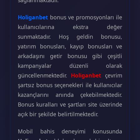
Holiganbet
bonus ve promosyonları ile
kullanıcılarına ekstra değer
sunmaktadır. Hoş geldin bonusu,
yatırım bonusları, kayıp bonusları ve
arkadaşını getir bonusu gibi çeşitli
kampanyalar düzenli olarak
güncellenmektedir.
Holiganbet
çevrim
şartsız bonus seçenekleri ile kullanıcılar
kazançlarını anında çekebilmektedir.
Bonus kuralları ve şartları site üzerinde
açık bir şekilde belirtilmektedir.
Mobil bahis deneyimi konusunda