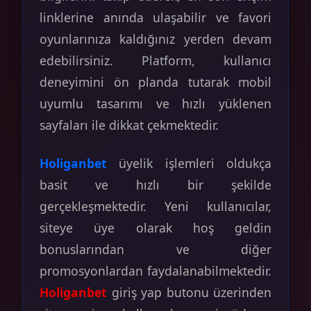
linklerine anında ulaşabilir ve favori
oyunlarınıza kaldığınız yerden devam
edebilirsiniz. Platform, kullanıcı
deneyimini ön planda tutarak mobil
uyumlu tasarımı ve hızlı yüklenen
sayfaları ile dikkat çekmektedir.
Holiganbet
üyelik işlemleri oldukça
basit ve hızlı bir şekilde
gerçekleşmektedir. Yeni kullanıcılar,
siteye üye olarak hoş geldin
bonuslarından ve diğer
promosyonlardan faydalanabilmektedir.
Holiganbet
giriş yap butonu üzerinden