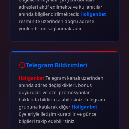
adresleri aktif edilmekte ve kullanıcılar
anında bilgilendirilmektedir.
Holiganbet
resmi site üzerinden doğru adrese
yönlendirme sağlanmaktadır.
Telegram Bildirimleri
Holiganbet
Telegram kanalı üzerinden
anında adres değişiklikleri, bonus
duyuruları ve özel promosyonlar
hakkında bildirim alabilirsiniz. Telegram
grubuna katılarak diğer
Holiganbet
üyeleriyle iletişim kurabilir ve güncel
bilgileri takip edebilirsiniz.