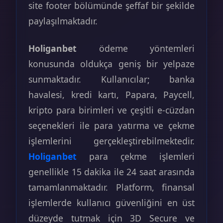
site footer bölümünde şeffaf bir şekilde
paylaşılmaktadır.
Holiganbet
ödeme yöntemleri
konusunda oldukça geniş bir yelpaze
sunmaktadır. Kullanıcılar; banka
havalesi, kredi kartı, Papara, Paycell,
kripto para birimleri ve çeşitli e-cüzdan
seçenekleri ile para yatırma ve çekme
işlemlerini gerçekleştirebilmektedir.
Holiganbet
para çekme işlemleri
genellikle 15 dakika ile 24 saat arasında
tamamlanmaktadır. Platform, finansal
işlemlerde kullanıcı güvenliğini en üst
düzeyde tutmak için 3D Secure ve