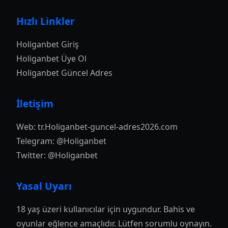
Hızlı Linkler
Holiganbet Giriş
Holiganbet Üye Ol
Holiganbet Güncel Adres
İletişim
Web:
tr.Holiganbet-guncel-adres2026.com
Telegram: @Holiganbet
Twitter: @Holiganbet
Yasal Uyarı
18 yaş üzeri kullanıcılar için uygundur. Bahis ve
oyunlar eğlence amaçlıdır. Lütfen sorumlu oynayın.