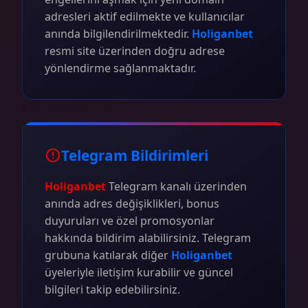
adresleri aktif edilmekte ve kullanıcılar
anında bilgilendirilmektedir.
Holiganbet
resmi site üzerinden doğru adrese
yönlendirme sağlanmaktadır.
Telegram Bildirimleri
Holiganbet
Telegram kanalı üzerinden
anında adres değişiklikleri, bonus
duyuruları ve özel promosyonlar
hakkında bildirim alabilirsiniz. Telegram
grubuna katılarak diğer
Holiganbet
üyeleriyle iletişim kurabilir ve güncel
bilgileri takip edebilirsiniz.