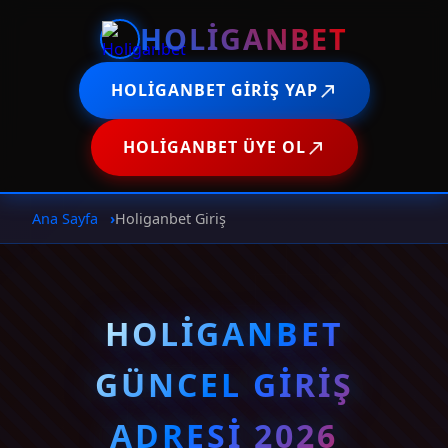
HOLIGANBET
HOLIGANBET GIRIŞ YAP
HOLIGANBET ÜYE OL
Ana Sayfa
Holiganbet Giriş
HOLIGANBET
GÜNCEL GIRIŞ
ADRESI 2026