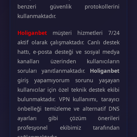
benzeri güvenlik protokollerini
kullanmaktadır.
Holiganbet
müşteri hizmetleri 7/24
aktif olarak çalışmaktadır. Canlı destek
hattı, e-posta desteği ve sosyal medya
kanalları üzerinden kullanıcıların
soruları yanıtlanmaktadır.
Holiganbet
giriş yapamıyorum sorunu yaşayan
kullanıcılar için özel teknik destek ekibi
bulunmaktadır. VPN kullanımı, tarayıcı
önbelleği temizleme ve alternatif DNS
ayarları gibi çözüm önerileri
profesyonel ekibimiz tarafından
sağlanmaktadır.