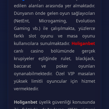
edilen alanları arasında yer almaktadır.
Dünyanın önde gelen oyun sağlayıcıları
(NetEnt, Microgaming, Evolution
Gaming vb.) ile çalışılmakta, yüzlerce
farklı slot oyunu ve masa oyunu
kullanıcılara sunulmaktadır.
Holiganbet
canlı casino bölümünde gerçek
krupiyeler eşliğinde rulet, blackjack,
baccarat ve poker oyunları
oynanabilmektedir. Özel VIP masaları
yüksek limitli oyuncular için hizmet
vermektedir.
Holiganbet
üyelik güvenliği konusunda