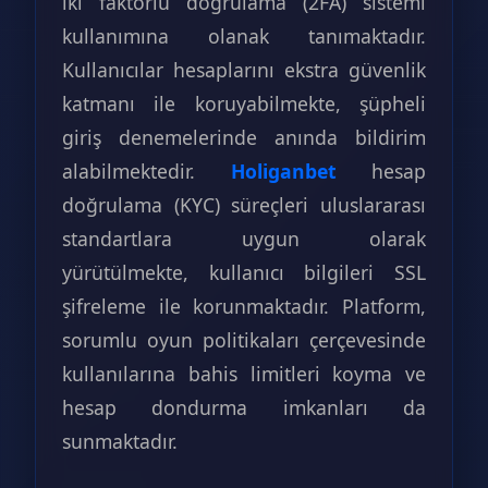
iki faktörlü doğrulama (2FA) sistemi
kullanımına olanak tanımaktadır.
Kullanıcılar hesaplarını ekstra güvenlik
katmanı ile koruyabilmekte, şüpheli
giriş denemelerinde anında bildirim
alabilmektedir.
Holiganbet
hesap
doğrulama (KYC) süreçleri uluslararası
standartlara uygun olarak
yürütülmekte, kullanıcı bilgileri SSL
şifreleme ile korunmaktadır. Platform,
sorumlu oyun politikaları çerçevesinde
kullanılarına bahis limitleri koyma ve
hesap dondurma imkanları da
sunmaktadır.