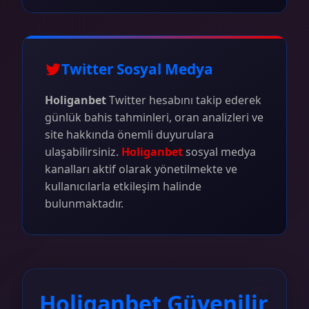
Twitter Sosyal Medya
Holiganbet
Twitter hesabını takip ederek
günlük bahis tahminleri, oran analizleri ve
site hakkında önemli duyurulara
ulaşabilirsiniz.
Holiganbet
sosyal medya
kanalları aktif olarak yönetilmekte ve
kullanıcılarla etkileşim halinde
bulunmaktadır.
Holiganbet Güvenilir