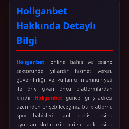
Holiganbet
Hakkında Detaylı
Bilgi
Holiganbet
, online bahis ve casino
sektöründe yıllardır hizmet veren,
güvenilirliği ve kullanıcı memnuniyeti
ile öne çıkan öncü platformlardan
biridir.
Holiganbet
güncel giriş adresi
üzerinden erişebileceğiniz bu platform,
spor bahisleri, canlı bahis, casino
oyunları, slot makineleri ve canlı casino