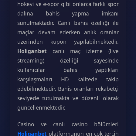
hokeyi ve e-spor gibi onlarca farklı spor
dalına bahis yapma imkanı
sunulmaktadır. Canlı bahis özelliği ile
maçlar devam ederken anlık oranlar
üzerinden kupon yapılabilmektedir.
Holiganbet
canlı maç izleme (live
streaming) özelliği sayesinde
kullanıcılar bahis yaptıkları
karşılaşmaları HD kalitede takip
edebilmektedir. Bahis oranları rekabetçi
seviyede tutulmakta ve düzenli olarak
güncellenmektedir.
Casino ve canlı casino bölümleri
Holiganbet
platformunun en çok tercih