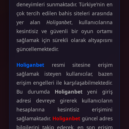
deneyimleri sunmaktadır. Türkiye'nin en
çok tercih edilen bahis siteleri arasında
yer alan
Holiganbet
, kullanıcılarına
kesintisiz ve güvenli bir oyun ortamı
sağlamak için sürekli olarak altyapısını
güncellemektedir.
Holiganbet
resmi sitesine erişim
sağlamak isteyen kullanıcılar, bazen
erişim engelleri ile karşılaşabilmektedir.
Bu durumda
Holiganbet
yeni giriş
adresi devreye girerek kullanıcıların
hesaplarına kesintisiz erişimini
sağlamaktadır.
Holiganbet
güncel adres
bilgilerini takip ederek, en son erişim