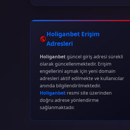
Holiganbet Erişim
Adresleri
Holiganbet
güncel giriş adresi sürekli
olarak güncellenmektedir. Erişim
engellerini aşmak için yeni domain
adresleri aktif edilmekte ve kullanıcılar
anında bilgilendirilmektedir.
Holiganbet
resmi site üzerinden
doğru adrese yönlendirme
sağlanmaktadır.