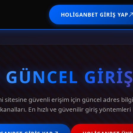
HOLIGANBET GIRIŞ YAP
GÜNCEL GIRIŞ
 sitesine güvenli erişim için güncel adres bilg
kanalları. En hızlı ve güvenilir giriş yöntemler