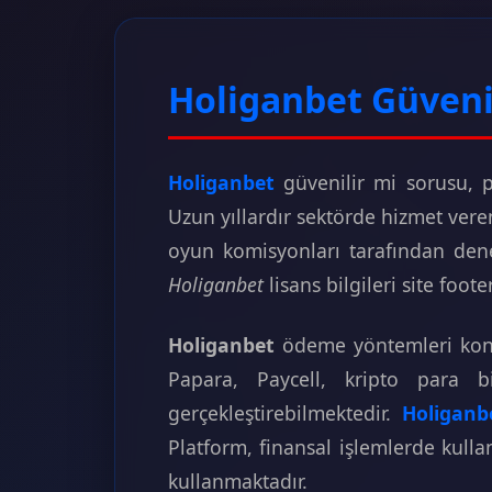
Holiganbet Güveni
Holiganbet
güvenilir mi sorusu, p
Uzun yıllardır sektörde hizmet ver
oyun komisyonları tarafından dene
Holiganbet
lisans bilgileri site foot
Holiganbet
ödeme yöntemleri konus
Papara, Paycell, kripto para b
gerçekleştirebilmektedir.
Holiganb
Platform, finansal işlemlerde kull
kullanmaktadır.