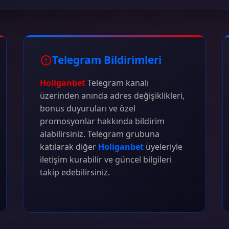
Telegram Bildirimleri
Holiganbet
Telegram kanalı
üzerinden anında adres değişiklikleri,
bonus duyuruları ve özel
promosyonlar hakkında bildirim
alabilirsiniz. Telegram grubuna
katılarak diğer
Holiganbet
üyeleriyle
iletişim kurabilir ve güncel bilgileri
takip edebilirsiniz.