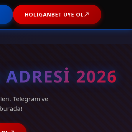
HOLIGANBET ÜYE OL
 ADRESI 2026
ileri, Telegram ve
i burada!