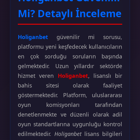
Mi? Detaylı İnceleme
Holiganbet
güvenilir mi sorusu,
platformu yeni keşfedecek kullanıcıların
en çok sorduğu soruların başında
gelmektedir. Uzun yıllardır sektörde
hizmet veren
Holiganbet
, lisanslı bir
bahis sitesi olarak faaliyet
göstermektedir. Platform, uluslararası
oyun komisyonları tarafından
denetlenmekte ve düzenli olarak adil
oyun standartlarına uygunluğu kontrol
edilmektedir.
Holiganbet
lisans bilgileri