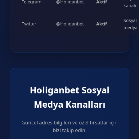
Telegram
@Holiganbet
Aktif
kanalı
Sosyal
Twitter
@Holiganbet
Aktif
medya
Holiganbet Sosyal
Medya Kanalları
Güncel adres bilgileri ve özel fırsatlar için
bizi takip edin!