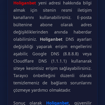
Holiganbet
yeni adresi hakkında bilgi
almak için sitenin resmi iletişim
kanallarını kullanabilirsiniz. E-posta
bültenine abone olarak adres
değişikliklerinden anında haberdar
olabilirsiniz.
Holiganbet
DNS ayarları
değişikliği yaparak erişim engellerini
aşabilir, Google DNS (8.8.8.8) veya
Cloudflare DNS (1.1.1.1) kullanarak
siteye kesintisiz erişim sağlayabilirsiniz.
Tarayıcı önbelleğini düzenli olarak
temizlemeniz de bağlantı sorunlarını
çözmeye yardımcı olmaktadır.
Sonuç olarak
Holiganbet
, güvenilir