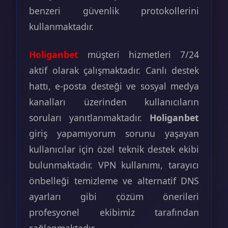
benzeri güvenlik protokollerini
kullanmaktadır.
Holiganbet
müşteri hizmetleri 7/24
aktif olarak çalışmaktadır. Canlı destek
hattı, e-posta desteği ve sosyal medya
kanalları üzerinden kullanıcıların
soruları yanıtlanmaktadır.
Holiganbet
giriş yapamıyorum sorunu yaşayan
kullanıcılar için özel teknik destek ekibi
bulunmaktadır. VPN kullanımı, tarayıcı
önbelleği temizleme ve alternatif DNS
ayarları gibi çözüm önerileri
profesyonel ekibimiz tarafından
sağlanmaktadır.