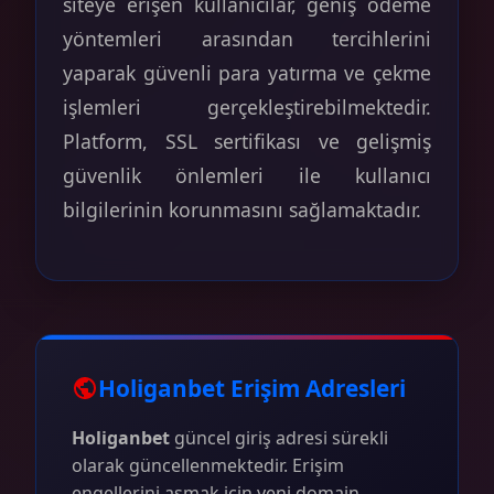
siteye erişen kullanıcılar, geniş ödeme
yöntemleri arasından tercihlerini
yaparak güvenli para yatırma ve çekme
işlemleri gerçekleştirebilmektedir.
Platform, SSL sertifikası ve gelişmiş
güvenlik önlemleri ile kullanıcı
bilgilerinin korunmasını sağlamaktadır.
Holiganbet Erişim Adresleri
Holiganbet
güncel giriş adresi sürekli
olarak güncellenmektedir. Erişim
engellerini aşmak için yeni domain