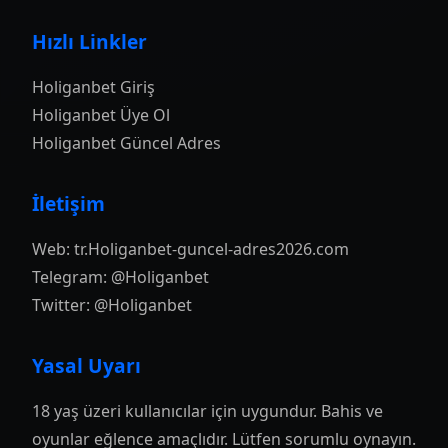
Hızlı Linkler
Holiganbet Giriş
Holiganbet Üye Ol
Holiganbet Güncel Adres
İletişim
Web:
tr.Holiganbet-guncel-adres2026.com
Telegram: @Holiganbet
Twitter: @Holiganbet
Yasal Uyarı
18 yaş üzeri kullanıcılar için uygundur. Bahis ve
oyunlar eğlence amaçlıdır. Lütfen sorumlu oynayın.