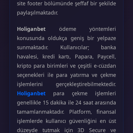
site footer bölümünde şeffaf bir şekilde
paylaşılmaktadır.
Holiganbet
ödeme yöntemleri
konusunda oldukça geniş bir yelpaze
sunmaktadır. Kullanıcılar; banka
havalesi, kredi kartı, Papara, Paycell,
kripto para birimleri ve çeşitli e-cüzdan
seçenekleri ile para yatırma ve çekme
işlemlerini gerçekleştirebilmektedir.
Holiganbet
para çekme işlemleri
genellikle 15 dakika ile 24 saat arasında
tamamlanmaktadır. Platform, finansal
işlemlerde kullanıcı güvenliğini en üst
düzeyde tutmak için 3D Secure ve