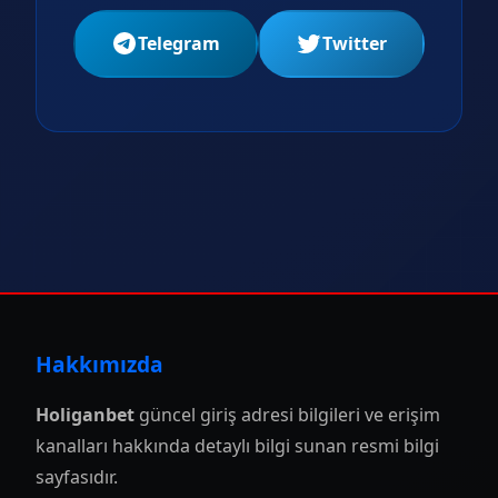
Telegram
Twitter
Hakkımızda
Holiganbet
güncel giriş adresi bilgileri ve erişim
kanalları hakkında detaylı bilgi sunan resmi bilgi
sayfasıdır.