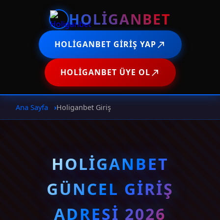
HOLIGANBET
HOLIGANBET GIRIŞ YAP
HOLIGANBET ÜYE OL
Ana Sayfa
Holiganbet Giriş
HOLIGANBET
GÜNCEL GIRIŞ
ADRESI 2026