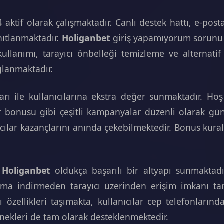
 aktif olarak çalışmaktadır. Canlı destek hattı, e-pos
anıtlanmaktadır.
Holiganbet
giriş yapamıyorum sorunu y
ullanımı, tarayıcı önbelleği temizleme ve alternatif
ğlanmaktadır.
 ile kullanıcılarına ekstra değer sunmaktadır. Hoş
ir bonusu gibi çeşitli kampanyalar düzenli olarak gü
ıcılar kazançlarını anında çekebilmektedir. Bonus kuralla
a
Holiganbet
oldukça başarılı bir altyapı sunmaktadı
ama indirmeden tarayıcı üzerinden erişim imkanı ta
 özellikleri taşımakta, kullanıcılar cep telefonları
nekleri de tam olarak desteklenmektedir.