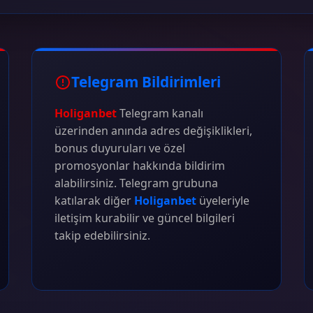
Telegram Bildirimleri
Holiganbet
Telegram kanalı
üzerinden anında adres değişiklikleri,
bonus duyuruları ve özel
promosyonlar hakkında bildirim
alabilirsiniz. Telegram grubuna
katılarak diğer
Holiganbet
üyeleriyle
iletişim kurabilir ve güncel bilgileri
takip edebilirsiniz.