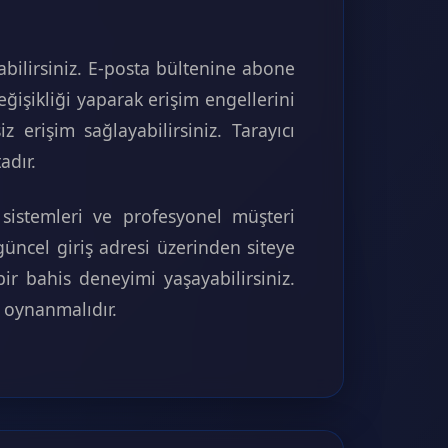
nabilirsiniz. E-posta bültenine abone
ğişikliği yaparak erişim engellerini
z erişim sağlayabilirsiniz. Tarayıcı
adır.
 sistemleri ve profesyonel müşteri
üncel giriş adresi üzerinden siteye
bir bahis deneyimi yaşayabilirsiniz.
e oynanmalıdır.