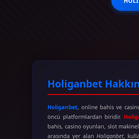
HOLI
Holiganbet Hakkınd
Holiganbet
, online bahis ve casin
öncü platformlardan biridir.
Holig
bahis, casino oyunları, slot makinel
arasında yer alan
Holiganbet
, kull