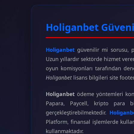
Holiganbet Güveni
Holiganbet
güvenilir mi sorusu, p
Uzun yıllardır sektörde hizmet ver
oyun komisyonları tarafından dene
Holiganbet
lisans bilgileri site foot
Holiganbet
ödeme yöntemleri konus
Papara, Paycell, kripto para b
gerçekleştirebilmektedir.
Holiganb
Platform, finansal işlemlerde kull
kullanmaktadır.