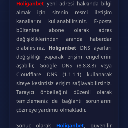
Holiganbet
yeni adresi hakkında bilgi
almak için sitenin resmi iletişim
kanallarını kullanabilirsiniz. E-posta
bültenine abone olarak adres
değişikliklerinden anında haberdar
olabilirsiniz.
Holiganbet
DNS ayarları
değişikliği yaparak erişim engellerini
aşabilir, Google DNS (8.8.8.8) veya
Cloudflare DNS (1.1.1.1) kullanarak
siteye kesintisiz erişim sağlayabilirsiniz.
Tarayıcı önbelleğini düzenli olarak
temizlemeniz de bağlantı sorunlarını
çözmeye yardımcı olmaktadır.
Sonuç olarak
Holiganbet
, güvenilir