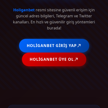
Holiganbet
resmi sitesine güvenli erişim için
güncel adres bilgileri, Telegram ve Twitter
kanalları. En hızlı ve güvenilir giriş yöntemleri
burada!
HOLIGANBET GIRIŞ YAP
HOLIGANBET ÜYE OL