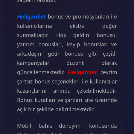
Holiganbet
bonus ve promosyonları ile
kullanıcılarına ekstra değer
sunmaktadır. Hoş geldin bonusu,
yatırım bonusları, kayıp bonusları ve
arkadaşını getir bonusu gibi çeşitli
kampanyalar düzenli olarak
güncellenmektedir.
Holiganbet
çevrim
şartsız bonus seçenekleri ile kullanıcılar
kazançlarını anında çekebilmektedir.
Bonus kuralları ve şartları site üzerinde
açık bir şekilde belirtilmektedir.
Mobil bahis deneyimi konusunda