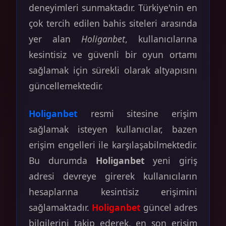
deneyimleri sunmaktadır. Türkiye'nin en
çok tercih edilen bahis siteleri arasında
yer alan
Holiganbet
, kullanıcılarına
kesintisiz ve güvenli bir oyun ortamı
sağlamak için sürekli olarak altyapısını
güncellemektedir.
Holiganbet
resmi sitesine erişim
sağlamak isteyen kullanıcılar, bazen
erişim engelleri ile karşılaşabilmektedir.
Bu durumda
Holiganbet
yeni giriş
adresi devreye girerek kullanıcıların
hesaplarına kesintisiz erişimini
sağlamaktadır.
Holiganbet
güncel adres
bilgilerini takip ederek, en son erişim