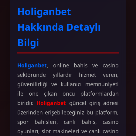
Holiganbet
Hakkında Detaylı
Bilgi
Holiganbet
, online bahis ve casino
sektöründe yıllardır hizmet veren,
güvenilirliği ve kullanıcı memnuniyeti
ile öne çıkan öncü platformlardan
biridir.
Holiganbet
güncel giriş adresi
üzerinden erişebileceğiniz bu platform,
spor bahisleri, canlı bahis, casino
oyunları, slot makineleri ve canlı casino