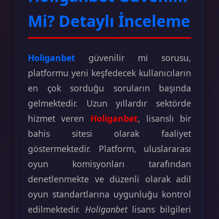
Mi? Detaylı İnceleme
Holiganbet
güvenilir mi sorusu,
platformu yeni keşfedecek kullanıcıların
en çok sorduğu soruların başında
gelmektedir. Uzun yıllardır sektörde
hizmet veren
Holiganbet
, lisanslı bir
bahis sitesi olarak faaliyet
göstermektedir. Platform, uluslararası
oyun komisyonları tarafından
denetlenmekte ve düzenli olarak adil
oyun standartlarına uygunluğu kontrol
edilmektedir.
Holiganbet
lisans bilgileri