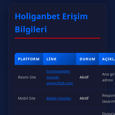
Holiganbet Erişim
Bilgileri
PLATFORM
LINK
DURUM
AÇIK
tr.Holiganbet-
Ana gir
Resmi Site
guncel-
Aktif
adresi
adres2026.com
Respon
Mobil Site
Mobil Uyumlu
Aktif
tasarı
Duyur