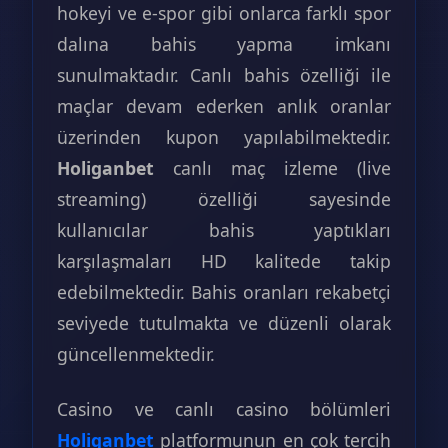
hokeyi ve e-spor gibi onlarca farklı spor
dalına bahis yapma imkanı
sunulmaktadır. Canlı bahis özelliği ile
maçlar devam ederken anlık oranlar
üzerinden kupon yapılabilmektedir.
Holiganbet
canlı maç izleme (live
streaming) özelliği sayesinde
kullanıcılar bahis yaptıkları
karşılaşmaları HD kalitede takip
edebilmektedir. Bahis oranları rekabetçi
seviyede tutulmakta ve düzenli olarak
güncellenmektedir.
Casino ve canlı casino bölümleri
Holiganbet
platformunun en çok tercih