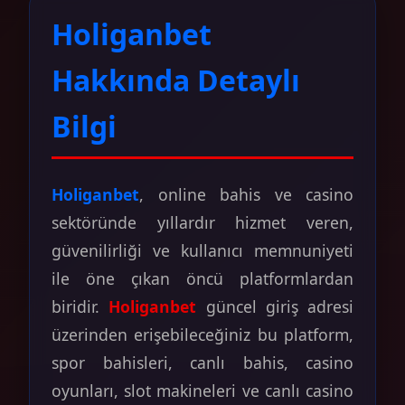
Holiganbet
Hakkında Detaylı
Bilgi
Holiganbet
, online bahis ve casino
sektöründe yıllardır hizmet veren,
güvenilirliği ve kullanıcı memnuniyeti
ile öne çıkan öncü platformlardan
biridir.
Holiganbet
güncel giriş adresi
üzerinden erişebileceğiniz bu platform,
spor bahisleri, canlı bahis, casino
oyunları, slot makineleri ve canlı casino