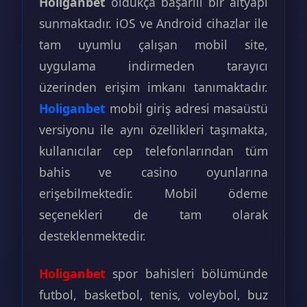
Holiganbet
oldukça başarılı bir altyapı
sunmaktadır. iOS ve Android cihazlar ile
tam uyumlu çalışan mobil site,
uygulama indirmeden tarayıcı
üzerinden erişim imkanı tanımaktadır.
Holiganbet
mobil giriş adresi masaüstü
versiyonu ile aynı özellikleri taşımakta,
kullanıcılar cep telefonlarından tüm
bahis ve casino oyunlarına
erişebilmektedir. Mobil ödeme
seçenekleri de tam olarak
desteklenmektedir.
Holiganbet
spor bahisleri bölümünde
futbol, basketbol, tenis, voleybol, buz