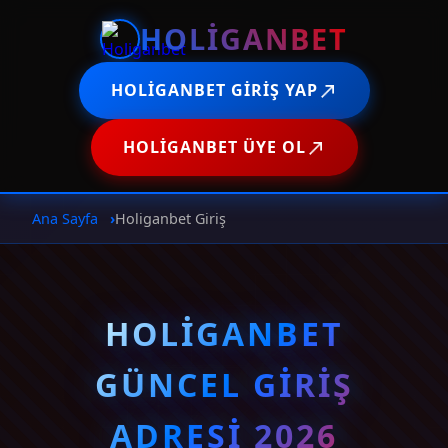
HOLIGANBET
HOLIGANBET GIRIŞ YAP
HOLIGANBET ÜYE OL
Ana Sayfa
Holiganbet Giriş
HOLIGANBET
GÜNCEL GIRIŞ
ADRESI 2026