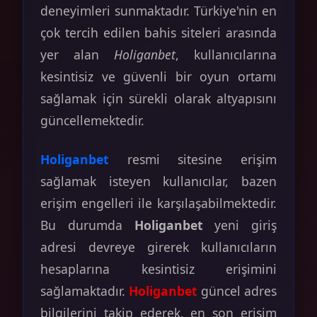
deneyimleri sunmaktadır. Türkiye'nin en
çok tercih edilen bahis siteleri arasında
yer alan
Holiganbet
, kullanıcılarına
kesintisiz ve güvenli bir oyun ortamı
sağlamak için sürekli olarak altyapısını
güncellemektedir.
Holiganbet
resmi sitesine erişim
sağlamak isteyen kullanıcılar, bazen
erişim engelleri ile karşılaşabilmektedir.
Bu durumda
Holiganbet
yeni giriş
adresi devreye girerek kullanıcıların
hesaplarına kesintisiz erişimini
sağlamaktadır.
Holiganbet
güncel adres
bilgilerini takip ederek, en son erişim