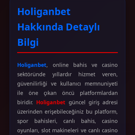
Holiganbet
Hakkında Detaylı
Bilgi
Holiganbet
, online bahis ve casino
sektöründe yıllardır hizmet veren,
güvenilirliği ve kullanıcı memnuniyeti
ile öne çıkan öncü platformlardan
biridir.
Holiganbet
güncel giriş adresi
üzerinden erişebileceğiniz bu platform,
spor bahisleri, canlı bahis, casino
oyunları, slot makineleri ve canlı casino