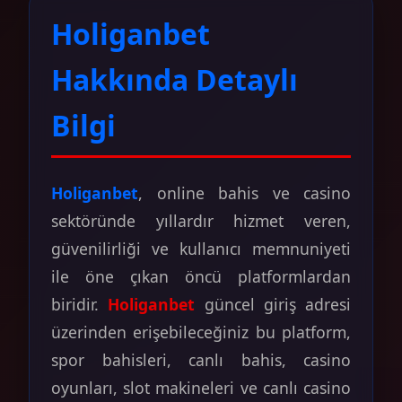
Holiganbet
Hakkında Detaylı
Bilgi
Holiganbet
, online bahis ve casino
sektöründe yıllardır hizmet veren,
güvenilirliği ve kullanıcı memnuniyeti
ile öne çıkan öncü platformlardan
biridir.
Holiganbet
güncel giriş adresi
üzerinden erişebileceğiniz bu platform,
spor bahisleri, canlı bahis, casino
oyunları, slot makineleri ve canlı casino