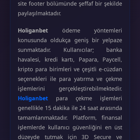
site footer bölümünde şeffaf bir şekilde
paylaşılmaktadır.
Holiganbet
ödeme yöntemleri
konusunda oldukça geniş bir yelpaze
sunmaktadır. Kullanıcılar; banka
havalesi, kredi kartı, Papara, Paycell,
kripto para birimleri ve çeşitli e-cüzdan
seçenekleri ile para yatırma ve çekme
işlemlerini gerçekleştirebilmektedir.
Holiganbet
para çekme işlemleri
genellikle 15 dakika ile 24 saat arasında
tamamlanmaktadır. Platform, finansal
işlemlerde kullanıcı güvenliğini en üst
düzeyde tutmak için 3D Secure ve