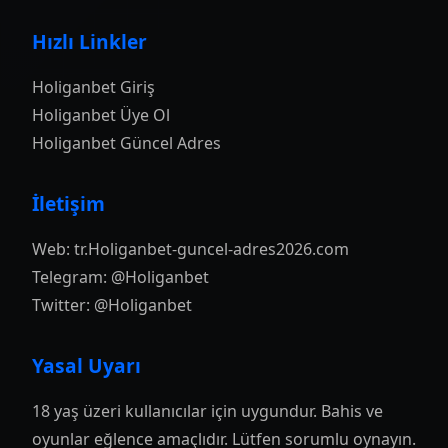
Hızlı Linkler
Holiganbet Giriş
Holiganbet Üye Ol
Holiganbet Güncel Adres
İletişim
Web:
tr.Holiganbet-guncel-adres2026.com
Telegram: @Holiganbet
Twitter: @Holiganbet
Yasal Uyarı
18 yaş üzeri kullanıcılar için uygundur. Bahis ve
oyunlar eğlence amaçlıdır. Lütfen sorumlu oynayın.