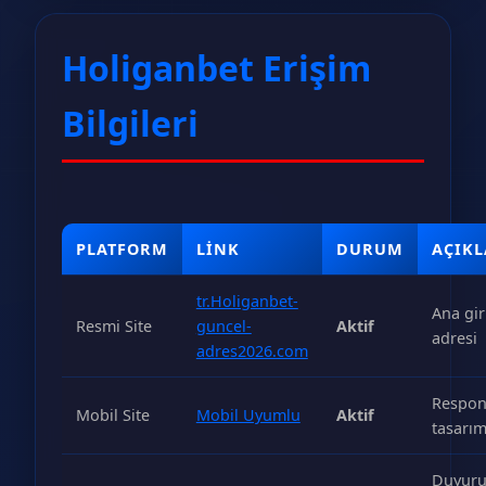
Holiganbet Erişim
Bilgileri
PLATFORM
LINK
DURUM
AÇIK
tr.Holiganbet-
Ana gir
Resmi Site
guncel-
Aktif
adresi
adres2026.com
Respon
Mobil Site
Mobil Uyumlu
Aktif
tasarı
Duyur