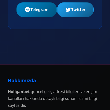
Telegram
Twitter
Hakkımızda
Holiganbet
güncel giriş adresi bilgileri ve erişim
kanalları hakkında detaylı bilgi sunan resmi bilgi
sayfasıdır.