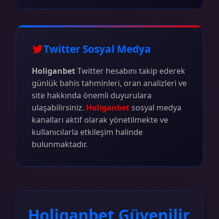
Twitter Sosyal Medya
Holiganbet
Twitter hesabını takip ederek
günlük bahis tahminleri, oran analizleri ve
site hakkında önemli duyurulara
ulaşabilirsiniz.
Holiganbet
sosyal medya
kanalları aktif olarak yönetilmekte ve
kullanıcılarla etkileşim halinde
bulunmaktadır.
Holiganbet Güvenilir