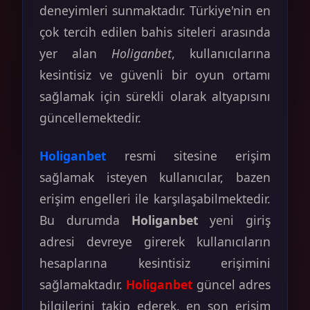
deneyimleri sunmaktadır. Türkiye'nin en
çok tercih edilen bahis siteleri arasında
yer alan
Holiganbet
, kullanıcılarına
kesintisiz ve güvenli bir oyun ortamı
sağlamak için sürekli olarak altyapısını
güncellemektedir.
Holiganbet
resmi sitesine erişim
sağlamak isteyen kullanıcılar, bazen
erişim engelleri ile karşılaşabilmektedir.
Bu durumda
Holiganbet
yeni giriş
adresi devreye girerek kullanıcıların
hesaplarına kesintisiz erişimini
sağlamaktadır.
Holiganbet
güncel adres
bilgilerini takip ederek, en son erişim