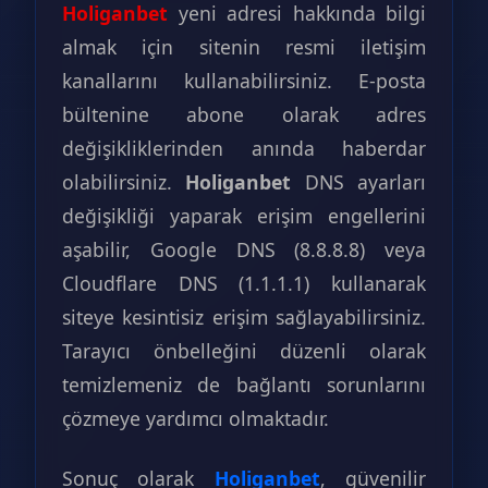
Holiganbet
yeni adresi hakkında bilgi
almak için sitenin resmi iletişim
kanallarını kullanabilirsiniz. E-posta
bültenine abone olarak adres
değişikliklerinden anında haberdar
olabilirsiniz.
Holiganbet
DNS ayarları
değişikliği yaparak erişim engellerini
aşabilir, Google DNS (8.8.8.8) veya
Cloudflare DNS (1.1.1.1) kullanarak
siteye kesintisiz erişim sağlayabilirsiniz.
Tarayıcı önbelleğini düzenli olarak
temizlemeniz de bağlantı sorunlarını
çözmeye yardımcı olmaktadır.
Sonuç olarak
Holiganbet
, güvenilir