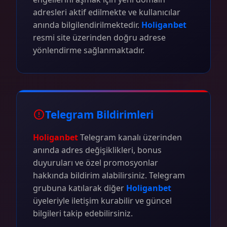
adresleri aktif edilmekte ve kullanıcılar
anında bilgilendirilmektedir.
Holiganbet
resmi site üzerinden doğru adrese
yönlendirme sağlanmaktadır.
Telegram Bildirimleri
Holiganbet
Telegram kanalı üzerinden
anında adres değişiklikleri, bonus
duyuruları ve özel promosyonlar
hakkında bildirim alabilirsiniz. Telegram
grubuna katılarak diğer
Holiganbet
üyeleriyle iletişim kurabilir ve güncel
bilgileri takip edebilirsiniz.