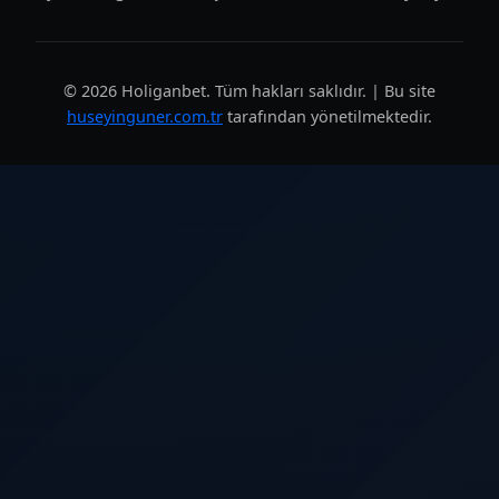
© 2026 Holiganbet. Tüm hakları saklıdır. | Bu site
huseyinguner.com.tr
tarafından yönetilmektedir.