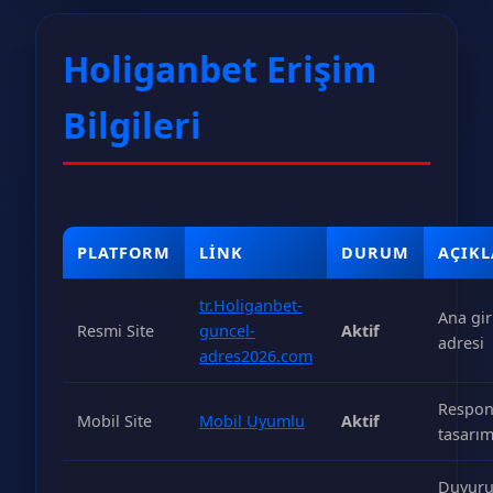
Holiganbet Erişim
Bilgileri
PLATFORM
LINK
DURUM
AÇIK
tr.Holiganbet-
Ana gir
Resmi Site
guncel-
Aktif
adresi
adres2026.com
Respon
Mobil Site
Mobil Uyumlu
Aktif
tasarı
Duyur