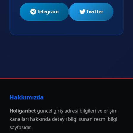
Telegram
Twitter
Hakkımızda
Holiganbet
güncel giriş adresi bilgileri ve erişim
kanalları hakkında detaylı bilgi sunan resmi bilgi
sayfasıdır.