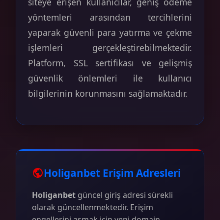
siteye erişen kullanıcılar, geniş ödeme
yöntemleri arasından tercihlerini
yaparak güvenli para yatırma ve çekme
işlemleri gerçekleştirebilmektedir.
Platform, SSL sertifikası ve gelişmiş
güvenlik önlemleri ile kullanıcı
bilgilerinin korunmasını sağlamaktadır.
Holiganbet Erişim Adresleri
Holiganbet
güncel giriş adresi sürekli
olarak güncellenmektedir. Erişim
engellerini aşmak için yeni domain