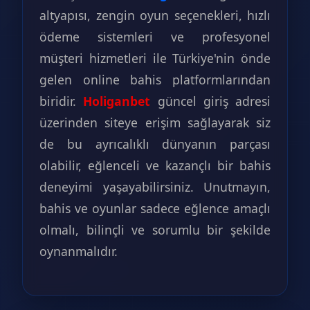
altyapısı, zengin oyun seçenekleri, hızlı
ödeme sistemleri ve profesyonel
müşteri hizmetleri ile Türkiye'nin önde
gelen online bahis platformlarından
biridir.
Holiganbet
güncel giriş adresi
üzerinden siteye erişim sağlayarak siz
de bu ayrıcalıklı dünyanın parçası
olabilir, eğlenceli ve kazançlı bir bahis
deneyimi yaşayabilirsiniz. Unutmayın,
bahis ve oyunlar sadece eğlence amaçlı
olmalı, bilinçli ve sorumlu bir şekilde
oynanmalıdır.