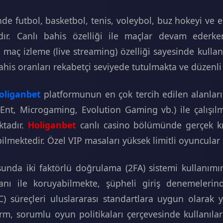
e futbol, basketbol, tenis, voleybol, buz hokeyi ve e-
ır. Canlı bahis özelliği ile maçlar devam ederke
 maç izleme (live streaming) özelliği sayesinde kullanı
ahis oranları rekabetçi seviyede tutulmakta ve düzenli
oliganbet
platformunun en çok tercih edilen alanları
Ent, Microgaming, Evolution Gaming vb.) ile çalışılm
ktadır.
Holiganbet
canlı casino bölümünde gerçek krup
lmektedir. Özel VIP masaları yüksek limitli oyuncular 
unda iki faktörlü doğrulama (2FA) sistemi kullanımın
anı ile koruyabilmekte, şüpheli giriş denemelerind
süreçleri uluslararası standartlara uygun olarak yür
orm, sorumlu oyun politikaları çerçevesinde kullanıla