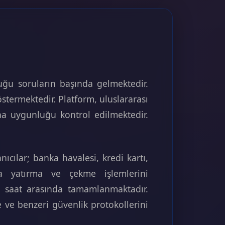
uğu soruların başında gelmektedir.
 göstermektedir. Platform, uluslararası
na uygunluğu kontrol edilmektedir.
ılar; banka havalesi, kredi kartı,
ra yatırma ve çekme işlemlerini
4 saat arasında tamamlanmaktadır.
 ve benzeri güvenlik protokollerini