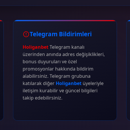
Telegram Bildirimleri
Holiganbet
Telegram kanalı
üzerinden anında adres değişiklikleri,
bonus duyuruları ve özel
promosyonlar hakkında bildirim
alabilirsiniz. Telegram grubuna
katılarak diğer
Holiganbet
üyeleriyle
iletişim kurabilir ve güncel bilgileri
takip edebilirsiniz.