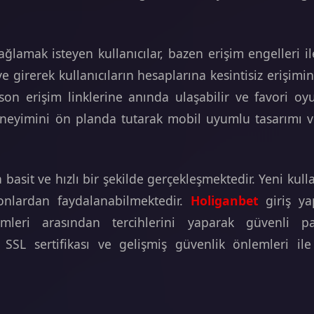
ağlamak isteyen kullanıcılar, bazen erişim engelleri 
e girerek kullanıcıların hesaplarına kesintisiz erişimi
 son erişim linklerine anında ulaşabilir ve favori o
deneyimini ön planda tutarak mobil uyumlu tasarımı ve
 basit ve hızlı bir şekilde gerçekleşmektedir. Yeni kulla
nlardan faydalanabilmektedir.
Holiganbet
giriş ya
emleri arasından tercihlerini yaparak güvenli 
, SSL sertifikası ve gelişmiş güvenlik önlemleri ile