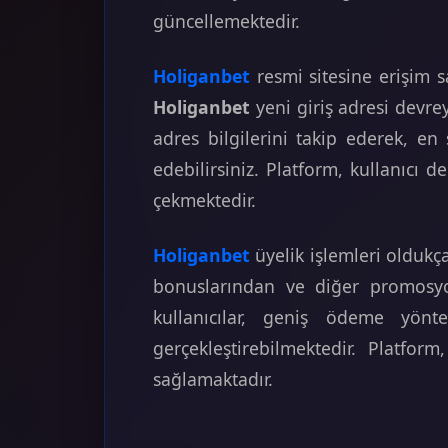
güncellemektedir.
Holiganbet
resmi sitesine erişim s
Holiganbet
yeni giriş adresi devrey
adres bilgilerini takip ederek, en
edebilirsiniz. Platform, kullanıcı 
çekmektedir.
Holiganbet
üyelik işlemleri oldukça
bonuslarından ve diğer promosyo
kullanıcılar, geniş ödeme yönt
gerçekleştirebilmektedir. Platform
sağlamaktadır.