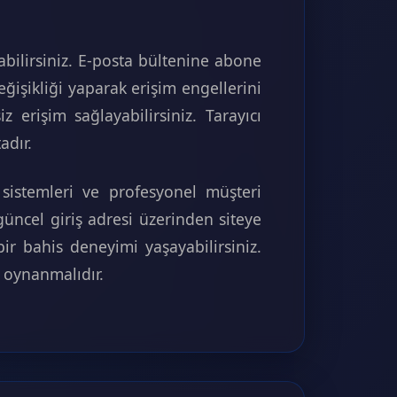
nabilirsiniz. E-posta bültenine abone
ğişikliği yaparak erişim engellerini
z erişim sağlayabilirsiniz. Tarayıcı
adır.
 sistemleri ve profesyonel müşteri
üncel giriş adresi üzerinden siteye
bir bahis deneyimi yaşayabilirsiniz.
e oynanmalıdır.