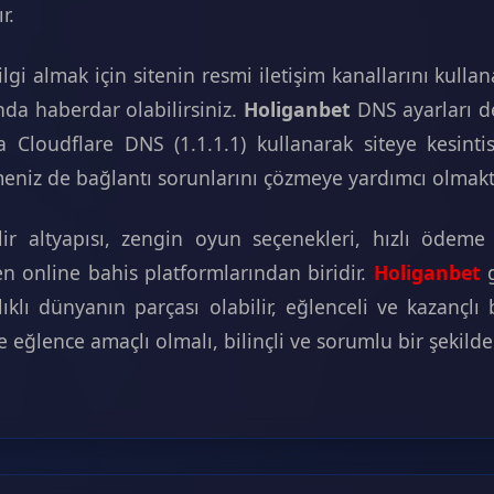
r.
gi almak için sitenin resmi iletişim kanallarını kulla
nda haberdar olabilirsiniz.
Holiganbet
DNS ayarları de
 Cloudflare DNS (1.1.1.1) kullanarak siteye kesintisi
meniz de bağlantı sorunlarını çözmeye yardımcı olmakt
lir altyapısı, zengin oyun seçenekleri, hızlı ödeme
en online bahis platformlarından biridir.
Holiganbet
g
ıklı dünyanın parçası olabilir, eğlenceli ve kazançlı 
eğlence amaçlı olmalı, bilinçli ve sorumlu bir şekild