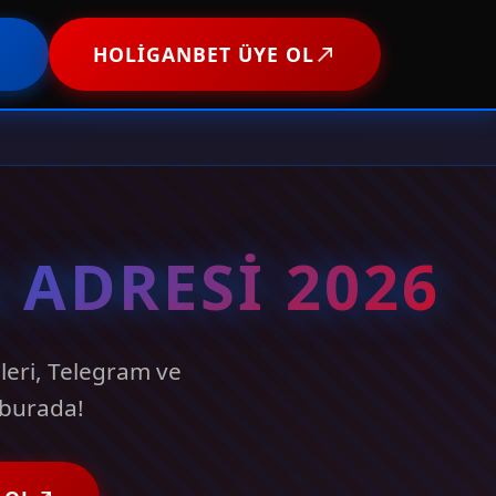
HOLIGANBET ÜYE OL
 ADRESI 2026
ileri, Telegram ve
i burada!