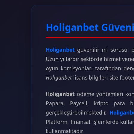
Holiganbet Güveni
Holiganbet
güvenilir mi sorusu, p
Uzun yıllardır sektörde hizmet ver
oyun komisyonları tarafından dene
Holiganbet
lisans bilgileri site foot
Holiganbet
ödeme yöntemleri konus
Papara, Paycell, kripto para b
gerçekleştirebilmektedir.
Holiganb
Platform, finansal işlemlerde kull
kullanmaktadır.