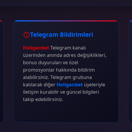
Telegram Bildirimleri
Holiganbet
Telegram kanalı
üzerinden anında adres değişiklikleri,
bonus duyuruları ve özel
promosyonlar hakkında bildirim
alabilirsiniz. Telegram grubuna
katılarak diğer
Holiganbet
üyeleriyle
iletişim kurabilir ve güncel bilgileri
takip edebilirsiniz.