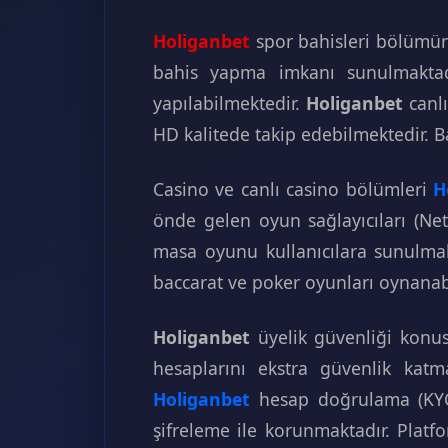
Holiganbet
spor bahisleri bölümünd
bahis yapma imkanı sunulmaktad
yapılabilmektedir.
Holiganbet
canlı
HD kalitede takip edebilmektedir. B
Casino ve canlı casino bölümleri
H
önde gelen oyun sağlayıcıları (Net
masa oyunu kullanıcılara sunulma
baccarat ve poker oyunları oynanabi
Holiganbet
üyelik güvenliği konus
hesaplarını ekstra güvenlik katm
Holiganbet
hesap doğrulama (KYC) 
şifreleme ile korunmaktadır. Platf