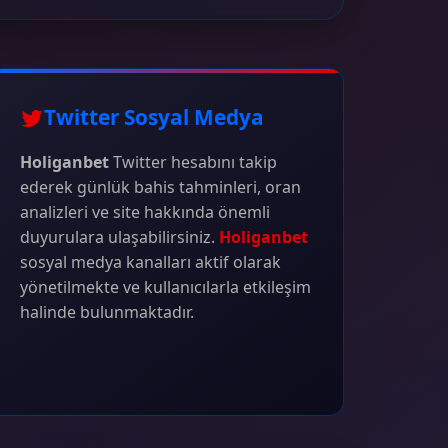
Twitter Sosyal Medya
Holiganbet
Twitter hesabını takip
ederek günlük bahis tahminleri, oran
analizleri ve site hakkında önemli
duyurulara ulaşabilirsiniz.
Holiganbet
sosyal medya kanalları aktif olarak
yönetilmekte ve kullanıcılarla etkileşim
halinde bulunmaktadır.