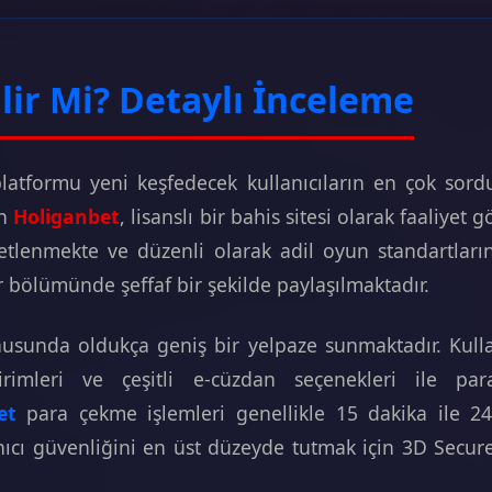
lir Mi? Detaylı İnceleme
latformu yeni keşfedecek kullanıcıların en çok sord
en
Holiganbet
, lisanslı bir bahis sitesi olarak faaliyet
tlenmekte ve düzenli olarak adil oyun standartları
er bölümünde şeffaf bir şekilde paylaşılmaktadır.
unda oldukça geniş bir yelpaze sunmaktadır. Kullanıc
irimleri ve çeşitli e-cüzdan seçenekleri ile pa
et
para çekme işlemleri genellikle 15 dakika ile 2
anıcı güvenliğini en üst düzeyde tutmak için 3D Secure