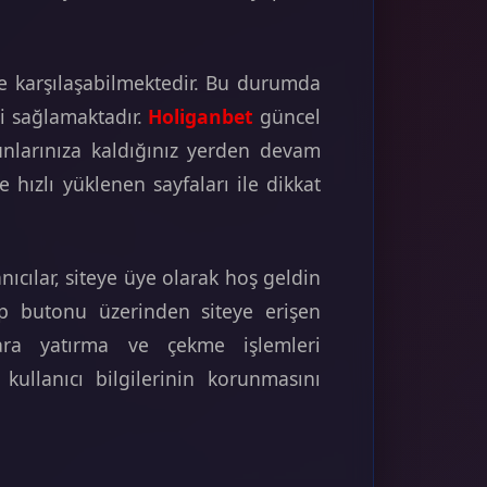
ile karşılaşabilmektedir. Bu durumda
ni sağlamaktadır.
Holiganbet
güncel
yunlarınıza kaldığınız yerden devam
 hızlı yüklenen sayfaları ile dikkat
nıcılar, siteye üye olarak hoş geldin
p butonu üzerinden siteye erişen
para yatırma ve çekme işlemleri
 kullanıcı bilgilerinin korunmasını