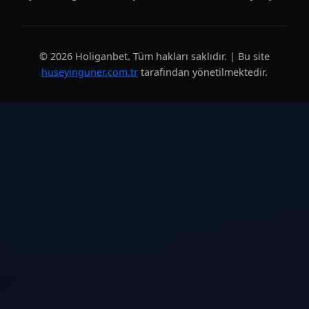
© 2026 Holiganbet. Tüm hakları saklıdır. | Bu site
huseyinguner.com.tr
tarafından yönetilmektedir.