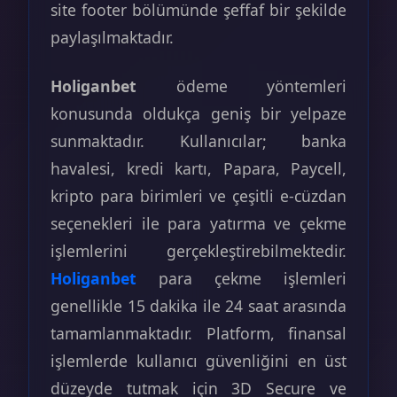
site footer bölümünde şeffaf bir şekilde
paylaşılmaktadır.
Holiganbet
ödeme yöntemleri
konusunda oldukça geniş bir yelpaze
sunmaktadır. Kullanıcılar; banka
havalesi, kredi kartı, Papara, Paycell,
kripto para birimleri ve çeşitli e-cüzdan
seçenekleri ile para yatırma ve çekme
işlemlerini gerçekleştirebilmektedir.
Holiganbet
para çekme işlemleri
genellikle 15 dakika ile 24 saat arasında
tamamlanmaktadır. Platform, finansal
işlemlerde kullanıcı güvenliğini en üst
düzeyde tutmak için 3D Secure ve