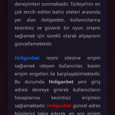
deneyimleri sunmaktadır. Türkiye'nin en
çok tercih edilen bahis siteleri arasında
yer alan
Holiganbet
, kullanıcılarına
kesintisiz ve güvenli bir oyun ortamı
sağlamak için sürekli olarak altyapısını
güncellemektedir.
Holiganbet
resmi sitesine erişim
sağlamak isteyen kullanıcılar, bazen
erişim engelleri ile karşılaşabilmektedir.
Bu durumda
Holiganbet
yeni giriş
adresi devreye girerek kullanıcıların
hesaplarına kesintisiz erişimini
sağlamaktadır.
Holiganbet
güncel adres
bilgilerini takip ederek, en son erişim