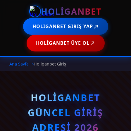
HOLIGANBET
HOLIGANBET GIRIŞ YAP
HOLIGANBET ÜYE OL
Ana Sayfa
Holiganbet Giriş
HOLIGANBET
GÜNCEL GIRIŞ
ADRESI 2026