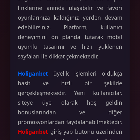
linklerine anında ulaşabilir ve favori
oyunlarınıza kaldığınız yerden devam
edebilirsiniz. Platform, kullanıcı
deneyimini ön planda tutarak mobil
uyumlu tasarımı ve hızlı yüklenen
sayfaları ile dikkat çekmektedir.
Holiganbet
üyelik işlemleri oldukça
basit ve hızlı bir şekilde
gerçekleşmektedir. Yeni kullanıcılar,
siteye üye olarak hoş geldin
bonuslarından ve diğer
promosyonlardan faydalanabilmektedir.
Holiganbet
giriş yap butonu üzerinden