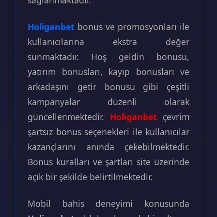
Holiganbet
bonus ve promosyonları ile
kullanıcılarına ekstra değer
sunmaktadır. Hoş geldin bonusu,
yatırım bonusları, kayıp bonusları ve
arkadaşını getir bonusu gibi çeşitli
kampanyalar düzenli olarak
güncellenmektedir.
Holiganbet
çevrim
şartsız bonus seçenekleri ile kullanıcılar
kazançlarını anında çekebilmektedir.
Bonus kuralları ve şartları site üzerinde
açık bir şekilde belirtilmektedir.
Mobil bahis deneyimi konusunda