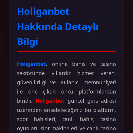
Holiganbet
Hakkında Detaylı
Bilgi
Holiganbet
, online bahis ve casino
sektöründe yıllardır hizmet veren,
güvenilirliği ve kullanıcı memnuniyeti
ile öne çıkan öncü platformlardan
biridir.
Holiganbet
güncel giriş adresi
üzerinden erişebileceğiniz bu platform,
spor bahisleri, canlı bahis, casino
oyunları, slot makineleri ve canlı casino