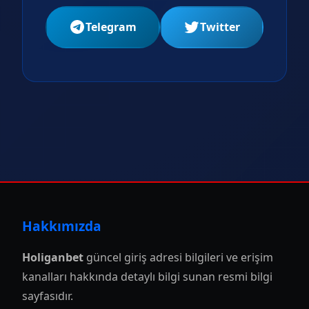
Telegram
Twitter
Hakkımızda
Holiganbet
güncel giriş adresi bilgileri ve erişim
kanalları hakkında detaylı bilgi sunan resmi bilgi
sayfasıdır.