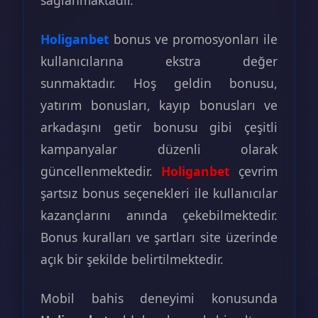
Holiganbet
bonus ve promosyonları ile
kullanıcılarına ekstra değer
sunmaktadır. Hoş geldin bonusu,
yatırım bonusları, kayıp bonusları ve
arkadaşını getir bonusu gibi çeşitli
kampanyalar düzenli olarak
güncellenmektedir.
Holiganbet
çevrim
şartsız bonus seçenekleri ile kullanıcılar
kazançlarını anında çekebilmektedir.
Bonus kuralları ve şartları site üzerinde
açık bir şekilde belirtilmektedir.
Mobil bahis deneyimi konusunda