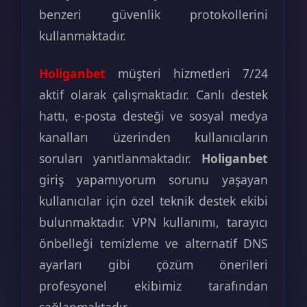
benzeri güvenlik protokollerini
kullanmaktadır.
Holiganbet
müşteri hizmetleri 7/24
aktif olarak çalışmaktadır. Canlı destek
hattı, e-posta desteği ve sosyal medya
kanalları üzerinden kullanıcıların
soruları yanıtlanmaktadır.
Holiganbet
giriş yapamıyorum sorunu yaşayan
kullanıcılar için özel teknik destek ekibi
bulunmaktadır. VPN kullanımı, tarayıcı
önbelleği temizleme ve alternatif DNS
ayarları gibi çözüm önerileri
profesyonel ekibimiz tarafından
sağlanmaktadır.