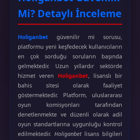
Mi? Detaylı İnceleme
Holiganbet
güvenilir mi sorusu,
platformu yeni keşfedecek kullanıcıların
en çok sorduğu soruların başında
gelmektedir. Uzun yıllardır sektörde
hizmet veren
Holiganbet
, lisanslı bir
bahis sitesi olarak faaliyet
göstermektedir. Platform, uluslararası
oyun komisyonları tarafından
denetlenmekte ve düzenli olarak adil
oyun standartlarına uygunluğu kontrol
edilmektedir.
Holiganbet
lisans bilgileri