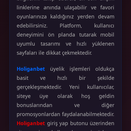
linklerine anında ulaşabilir ve favori
oyunlarınıza kaldığınız yerden devam
edebilirsiniz. Platform, kullanıcı
deneyimini ön planda tutarak mobil
uyumlu tasarımı ve hızlı yüklenen
sayfaları ile dikkat çekmektedir.
Holiganbet
üyelik işlemleri oldukça
basit ve hızlı bir şekilde
gerçekleşmektedir. Yeni kullanıcılar,
siteye üye olarak hoş geldin
bonuslarından ve diğer
promosyonlardan faydalanabilmektedir.
Holiganbet
giriş yap butonu üzerinden