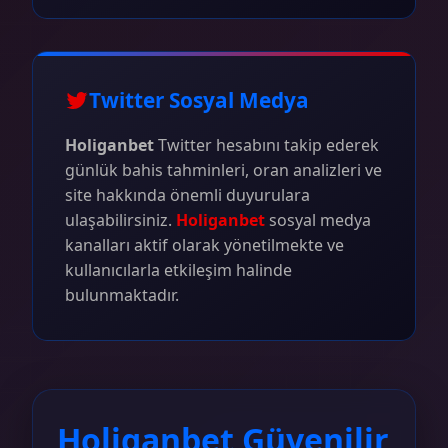
Twitter Sosyal Medya
Holiganbet
Twitter hesabını takip ederek
günlük bahis tahminleri, oran analizleri ve
site hakkında önemli duyurulara
ulaşabilirsiniz.
Holiganbet
sosyal medya
kanalları aktif olarak yönetilmekte ve
kullanıcılarla etkileşim halinde
bulunmaktadır.
Holiganbet Güvenilir