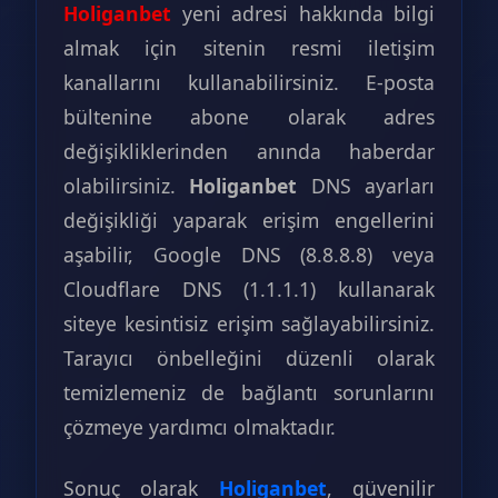
Holiganbet
yeni adresi hakkında bilgi
almak için sitenin resmi iletişim
kanallarını kullanabilirsiniz. E-posta
bültenine abone olarak adres
değişikliklerinden anında haberdar
olabilirsiniz.
Holiganbet
DNS ayarları
değişikliği yaparak erişim engellerini
aşabilir, Google DNS (8.8.8.8) veya
Cloudflare DNS (1.1.1.1) kullanarak
siteye kesintisiz erişim sağlayabilirsiniz.
Tarayıcı önbelleğini düzenli olarak
temizlemeniz de bağlantı sorunlarını
çözmeye yardımcı olmaktadır.
Sonuç olarak
Holiganbet
, güvenilir