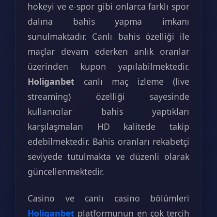
hokeyi ve e-spor gibi onlarca farklı spor
dalına bahis yapma imkanı
sunulmaktadır. Canlı bahis özelliği ile
maçlar devam ederken anlık oranlar
üzerinden kupon yapılabilmektedir.
Holiganbet
canlı maç izleme (live
streaming) özelliği sayesinde
kullanıcılar bahis yaptıkları
karşılaşmaları HD kalitede takip
edebilmektedir. Bahis oranları rekabetçi
seviyede tutulmakta ve düzenli olarak
güncellenmektedir.
Casino ve canlı casino bölümleri
Holiganbet
platformunun en çok tercih