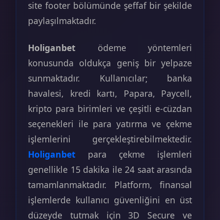
site footer bölümünde şeffaf bir şekilde
paylaşılmaktadır.
Holiganbet
ödeme yöntemleri
konusunda oldukça geniş bir yelpaze
sunmaktadır. Kullanıcılar; banka
havalesi, kredi kartı, Papara, Paycell,
kripto para birimleri ve çeşitli e-cüzdan
seçenekleri ile para yatırma ve çekme
işlemlerini gerçekleştirebilmektedir.
Holiganbet
para çekme işlemleri
genellikle 15 dakika ile 24 saat arasında
tamamlanmaktadır. Platform, finansal
işlemlerde kullanıcı güvenliğini en üst
düzeyde tutmak için 3D Secure ve