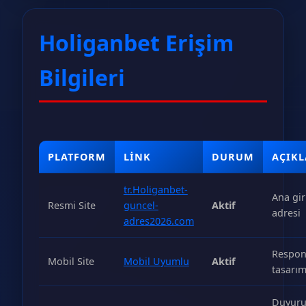
Holiganbet Erişim
Bilgileri
PLATFORM
LINK
DURUM
AÇIK
tr.Holiganbet-
Ana gir
Resmi Site
guncel-
Aktif
adresi
adres2026.com
Respon
Mobil Site
Mobil Uyumlu
Aktif
tasarı
Duyur