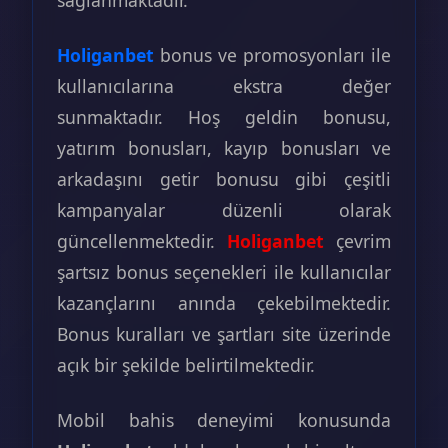
Holiganbet
bonus ve promosyonları ile
kullanıcılarına ekstra değer
sunmaktadır. Hoş geldin bonusu,
yatırım bonusları, kayıp bonusları ve
arkadaşını getir bonusu gibi çeşitli
kampanyalar düzenli olarak
güncellenmektedir.
Holiganbet
çevrim
şartsız bonus seçenekleri ile kullanıcılar
kazançlarını anında çekebilmektedir.
Bonus kuralları ve şartları site üzerinde
açık bir şekilde belirtilmektedir.
Mobil bahis deneyimi konusunda