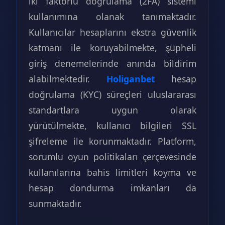
iki faktörlü doğrulama (2FA) sistemi
kullanımına olanak tanımaktadır.
Kullanıcılar hesaplarını ekstra güvenlik
katmanı ile koruyabilmekte, şüpheli
giriş denemelerinde anında bildirim
alabilmektedir.
Holiganbet
hesap
doğrulama (KYC) süreçleri uluslararası
standartlara uygun olarak
yürütülmekte, kullanıcı bilgileri SSL
şifreleme ile korunmaktadır. Platform,
sorumlu oyun politikaları çerçevesinde
kullanılarına bahis limitleri koyma ve
hesap dondurma imkanları da
sunmaktadır.