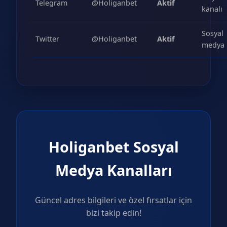
Telegram
@Holiganbet
Aktif
kanalı
Sosyal
Twitter
@Holiganbet
Aktif
medya
Holiganbet Sosyal
Medya Kanalları
Güncel adres bilgileri ve özel fırsatlar için
bizi takip edin!