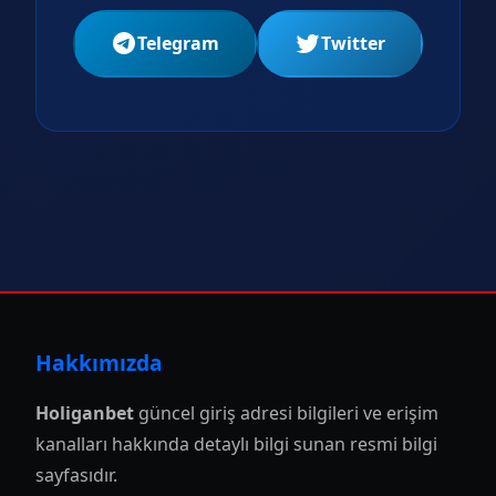
Telegram
Twitter
Hakkımızda
Holiganbet
güncel giriş adresi bilgileri ve erişim
kanalları hakkında detaylı bilgi sunan resmi bilgi
sayfasıdır.