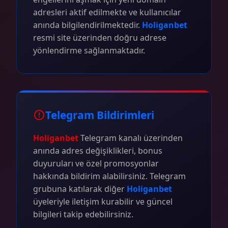
adresleri aktif edilmekte ve kullanıcılar
anında bilgilendirilmektedir.
Holiganbet
resmi site üzerinden doğru adrese
yönlendirme sağlanmaktadır.
Telegram Bildirimleri
Holiganbet
Telegram kanalı üzerinden
anında adres değişiklikleri, bonus
duyuruları ve özel promosyonlar
hakkında bildirim alabilirsiniz. Telegram
grubuna katılarak diğer
Holiganbet
üyeleriyle iletişim kurabilir ve güncel
bilgileri takip edebilirsiniz.