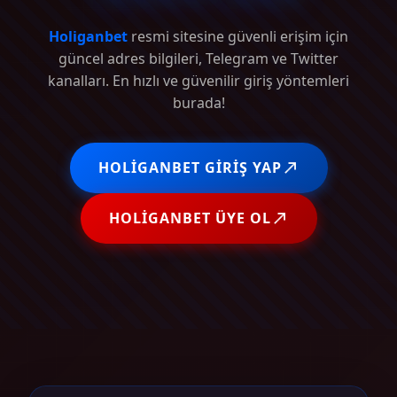
Holiganbet
resmi sitesine güvenli erişim için
güncel adres bilgileri, Telegram ve Twitter
kanalları. En hızlı ve güvenilir giriş yöntemleri
burada!
HOLIGANBET GIRIŞ YAP
HOLIGANBET ÜYE OL