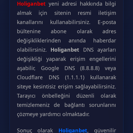
Holiganbet
yeni adresi hakkında bilgi
almak için sitenin resmi iletişim
kanallarını kullanabilirsiniz. E-posta
bültenine abone olarak adres
değişikliklerinden anında haberdar
olabilirsiniz.
Holiganbet
DNS ayarları
değişikliği yaparak erişim engellerini
aşabilir, Google DNS (8.8.8.8) veya
Cloudflare DNS (1.1.1.1) kullanarak
siteye kesintisiz erişim sağlayabilirsiniz.
Tarayıcı önbelleğini düzenli olarak
temizlemeniz de bağlantı sorunlarını
çözmeye yardımcı olmaktadır.
Sonuç olarak
Holiganbet
, güvenilir