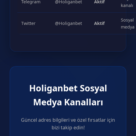
Telegram
@Holiganbet
Aktif
kanalı
Sosyal
Twitter
@Holiganbet
Aktif
medya
Holiganbet Sosyal
Medya Kanalları
Güncel adres bilgileri ve özel fırsatlar için
bizi takip edin!