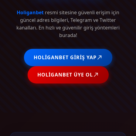
Holiganbet
resmi sitesine güvenli erişim için
güncel adres bilgileri, Telegram ve Twitter
kanalları. En hızlı ve güvenilir giriş yöntemleri
burada!
HOLIGANBET GIRIŞ YAP
HOLIGANBET ÜYE OL