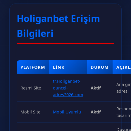
Holiganbet Erişim
Bilgileri
PLATFORM
LINK
DURUM
AÇIK
tr.Holiganbet-
Ana gir
Resmi Site
guncel-
Aktif
adresi
adres2026.com
Respon
Mobil Site
Mobil Uyumlu
Aktif
tasarı
Duyur