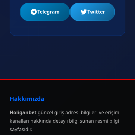
Telegram
Twitter
Hakkımızda
Holiganbet
güncel giriş adresi bilgileri ve erişim
kanalları hakkında detaylı bilgi sunan resmi bilgi
sayfasıdır.