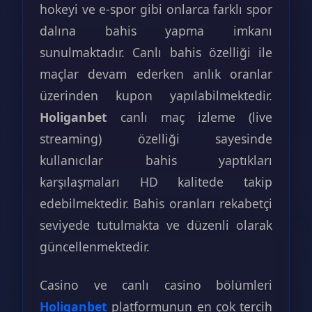
hokeyi ve e-spor gibi onlarca farklı spor
dalına bahis yapma imkanı
sunulmaktadır. Canlı bahis özelliği ile
maçlar devam ederken anlık oranlar
üzerinden kupon yapılabilmektedir.
Holiganbet
canlı maç izleme (live
streaming) özelliği sayesinde
kullanıcılar bahis yaptıkları
karşılaşmaları HD kalitede takip
edebilmektedir. Bahis oranları rekabetçi
seviyede tutulmakta ve düzenli olarak
güncellenmektedir.
Casino ve canlı casino bölümleri
Holiganbet
platformunun en çok tercih