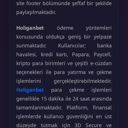
site footer bölümünde şeffaf bir şekilde
paylaşılmaktadır.
Holiganbet
ödeme yöntemleri
konusunda oldukça geniş bir yelpaze
sunmaktadır. Kullanıcılar; banka
havalesi, kredi kartı, Papara, Paycell,
kripto para birimleri ve çeşitli e-cüzdan
seçenekleri ile para yatırma ve çekme
işlemlerini gerçekleştirebilmektedir.
Holiganbet
para çekme işlemleri
genellikle 15 dakika ile 24 saat arasında
tamamlanmaktadır. Platform, finansal
işlemlerde kullanıcı güvenliğini en üst
düzeyde tutmak için 3D Secure ve