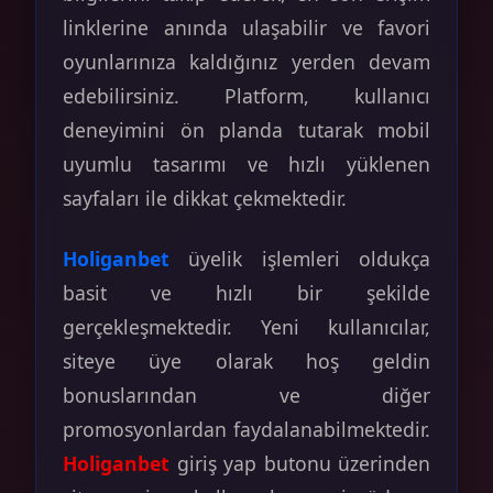
linklerine anında ulaşabilir ve favori
oyunlarınıza kaldığınız yerden devam
edebilirsiniz. Platform, kullanıcı
deneyimini ön planda tutarak mobil
uyumlu tasarımı ve hızlı yüklenen
sayfaları ile dikkat çekmektedir.
Holiganbet
üyelik işlemleri oldukça
basit ve hızlı bir şekilde
gerçekleşmektedir. Yeni kullanıcılar,
siteye üye olarak hoş geldin
bonuslarından ve diğer
promosyonlardan faydalanabilmektedir.
Holiganbet
giriş yap butonu üzerinden