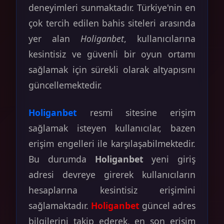
deneyimleri sunmaktadır. Türkiye'nin en
çok tercih edilen bahis siteleri arasında
yer alan
Holiganbet
, kullanıcılarına
kesintisiz ve güvenli bir oyun ortamı
sağlamak için sürekli olarak altyapısını
güncellemektedir.
Holiganbet
resmi sitesine erişim
sağlamak isteyen kullanıcılar, bazen
erişim engelleri ile karşılaşabilmektedir.
Bu durumda
Holiganbet
yeni giriş
adresi devreye girerek kullanıcıların
hesaplarına kesintisiz erişimini
sağlamaktadır.
Holiganbet
güncel adres
bilgilerini takip ederek, en son erişim