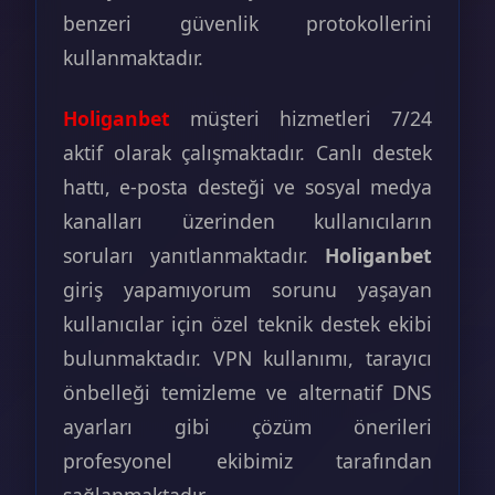
benzeri güvenlik protokollerini
kullanmaktadır.
Holiganbet
müşteri hizmetleri 7/24
aktif olarak çalışmaktadır. Canlı destek
hattı, e-posta desteği ve sosyal medya
kanalları üzerinden kullanıcıların
soruları yanıtlanmaktadır.
Holiganbet
giriş yapamıyorum sorunu yaşayan
kullanıcılar için özel teknik destek ekibi
bulunmaktadır. VPN kullanımı, tarayıcı
önbelleği temizleme ve alternatif DNS
ayarları gibi çözüm önerileri
profesyonel ekibimiz tarafından
sağlanmaktadır.