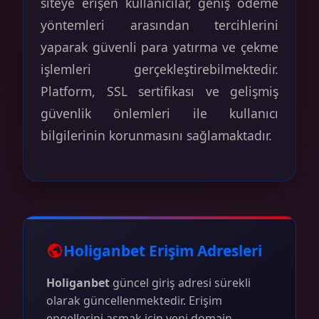
siteye erişen kullanıcılar, geniş ödeme
yöntemleri arasından tercihlerini
yaparak güvenli para yatırma ve çekme
işlemleri gerçekleştirebilmektedir.
Platform, SSL sertifikası ve gelişmiş
güvenlik önlemleri ile kullanıcı
bilgilerinin korunmasını sağlamaktadır.
Holiganbet Erişim Adresleri
Holiganbet
güncel giriş adresi sürekli
olarak güncellenmektedir. Erişim
engellerini aşmak için yeni domain