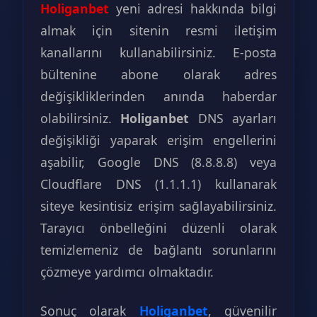
Holiganbet
yeni adresi hakkında bilgi
almak için sitenin resmi iletişim
kanallarını kullanabilirsiniz. E-posta
bültenine abone olarak adres
değişikliklerinden anında haberdar
olabilirsiniz.
Holiganbet
DNS ayarları
değişikliği yaparak erişim engellerini
aşabilir, Google DNS (8.8.8.8) veya
Cloudflare DNS (1.1.1.1) kullanarak
siteye kesintisiz erişim sağlayabilirsiniz.
Tarayıcı önbelleğini düzenli olarak
temizlemeniz de bağlantı sorunlarını
çözmeye yardımcı olmaktadır.
Sonuç olarak
Holiganbet
, güvenilir