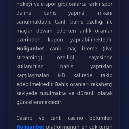
hokeyi ve e-spor gibi onlarca farklı spor
dalına bahis yapma imkanı
sunulmaktadır. Canlı bahis özelliği ile
maçlar devam ederken anlık oranlar
üzerinden kupon yapılabilmektedir.
Holiganbet
canlı maç izleme (live
streaming) özelliği sayesinde
kullanıcılar bahis yaptıkları
karşılaşmaları HD kalitede takip
edebilmektedir. Bahis oranları rekabetçi
seviyede tutulmakta ve düzenli olarak
güncellenmektedir.
Casino ve canlı casino bölümleri
Holiganbet
platformunun en çok tercih