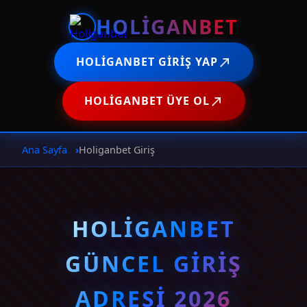
HOLIGANBET
HOLIGANBET GIRIŞ YAP
HOLIGANBET ÜYE OL
Ana Sayfa
Holiganbet Giriş
HOLIGANBET
GÜNCEL GIRIŞ
ADRESI 2026