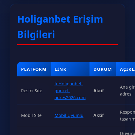
Holiganbet Erişim
Bilgileri
PLATFORM
LINK
DURUM
AÇIK
tr.Holiganbet-
Ana gir
Resmi Site
guncel-
Aktif
adresi
adres2026.com
Respon
Mobil Site
Mobil Uyumlu
Aktif
tasarı
Duyur