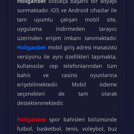
Holiganbet
oldukça başarılı bir altyapı
sunmaktadır. iOS ve Android cihazlar ile
tam uyumlu çalışan mobil site,
uygulama indirmeden tarayıcı
üzerinden erişim imkanı tanımaktadır.
Holiganbet
mobil giriş adresi masaüstü
versiyonu ile aynı özellikleri taşımakta,
kullanıcılar cep telefonlarından tüm
bahis ve casino oyunlarına
erişebilmektedir. Mobil ödeme
seçenekleri de tam olarak
desteklenmektedir.
Holiganbet
spor bahisleri bölümünde
futbol, basketbol, tenis, voleybol, buz