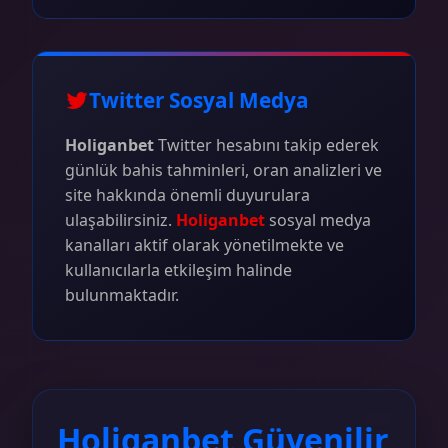
Twitter Sosyal Medya
Holiganbet
Twitter hesabını takip ederek
günlük bahis tahminleri, oran analizleri ve
site hakkında önemli duyurulara
ulaşabilirsiniz.
Holiganbet
sosyal medya
kanalları aktif olarak yönetilmekte ve
kullanıcılarla etkileşim halinde
bulunmaktadır.
Holiganbet Güvenilir