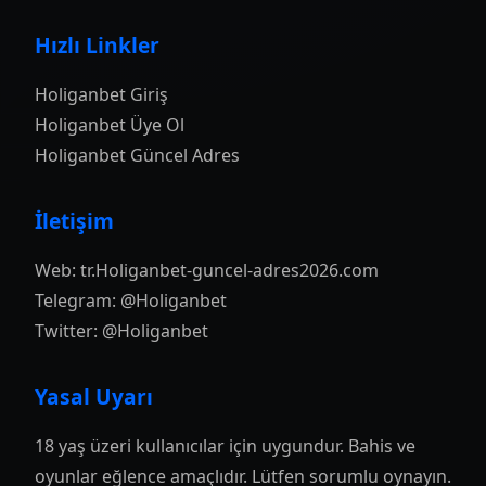
Hızlı Linkler
Holiganbet Giriş
Holiganbet Üye Ol
Holiganbet Güncel Adres
İletişim
Web:
tr.Holiganbet-guncel-adres2026.com
Telegram: @Holiganbet
Twitter: @Holiganbet
Yasal Uyarı
18 yaş üzeri kullanıcılar için uygundur. Bahis ve
oyunlar eğlence amaçlıdır. Lütfen sorumlu oynayın.