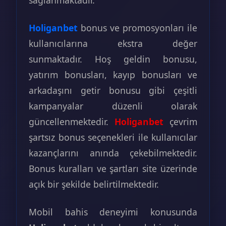
Holiganbet
bonus ve promosyonları ile
kullanıcılarına ekstra değer
sunmaktadır. Hoş geldin bonusu,
yatırım bonusları, kayıp bonusları ve
arkadaşını getir bonusu gibi çeşitli
kampanyalar düzenli olarak
güncellenmektedir.
Holiganbet
çevrim
şartsız bonus seçenekleri ile kullanıcılar
kazançlarını anında çekebilmektedir.
Bonus kuralları ve şartları site üzerinde
açık bir şekilde belirtilmektedir.
Mobil bahis deneyimi konusunda