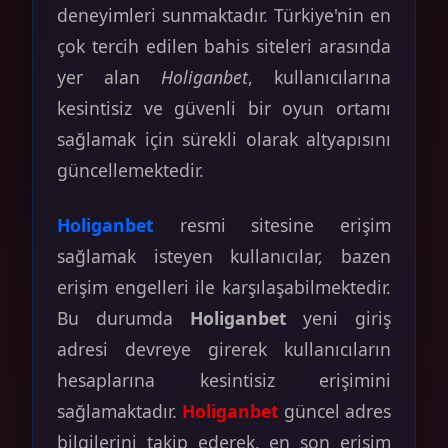
deneyimleri sunmaktadır. Türkiye'nin en
çok tercih edilen bahis siteleri arasında
yer alan
Holiganbet
, kullanıcılarına
kesintisiz ve güvenli bir oyun ortamı
sağlamak için sürekli olarak altyapısını
güncellemektedir.
Holiganbet
resmi sitesine erişim
sağlamak isteyen kullanıcılar, bazen
erişim engelleri ile karşılaşabilmektedir.
Bu durumda
Holiganbet
yeni giriş
adresi devreye girerek kullanıcıların
hesaplarına kesintisiz erişimini
sağlamaktadır.
Holiganbet
güncel adres
bilgilerini takip ederek, en son erişim