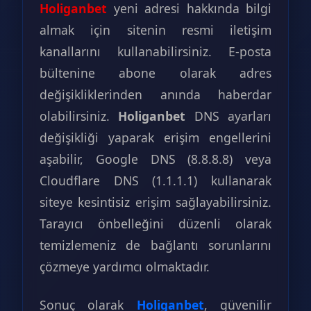
Holiganbet
yeni adresi hakkında bilgi
almak için sitenin resmi iletişim
kanallarını kullanabilirsiniz. E-posta
bültenine abone olarak adres
değişikliklerinden anında haberdar
olabilirsiniz.
Holiganbet
DNS ayarları
değişikliği yaparak erişim engellerini
aşabilir, Google DNS (8.8.8.8) veya
Cloudflare DNS (1.1.1.1) kullanarak
siteye kesintisiz erişim sağlayabilirsiniz.
Tarayıcı önbelleğini düzenli olarak
temizlemeniz de bağlantı sorunlarını
çözmeye yardımcı olmaktadır.
Sonuç olarak
Holiganbet
, güvenilir