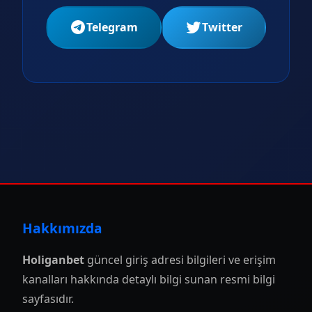
Telegram
Twitter
Hakkımızda
Holiganbet
güncel giriş adresi bilgileri ve erişim
kanalları hakkında detaylı bilgi sunan resmi bilgi
sayfasıdır.