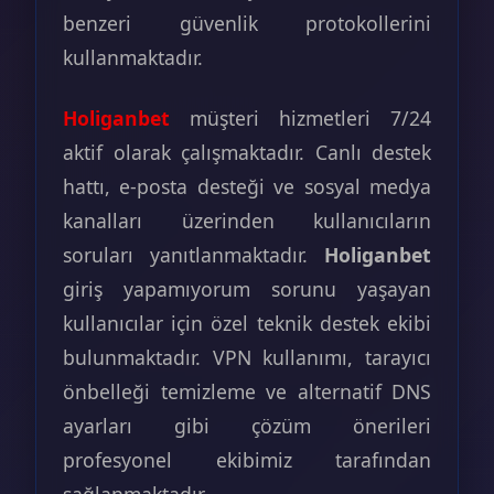
benzeri güvenlik protokollerini
kullanmaktadır.
Holiganbet
müşteri hizmetleri 7/24
aktif olarak çalışmaktadır. Canlı destek
hattı, e-posta desteği ve sosyal medya
kanalları üzerinden kullanıcıların
soruları yanıtlanmaktadır.
Holiganbet
giriş yapamıyorum sorunu yaşayan
kullanıcılar için özel teknik destek ekibi
bulunmaktadır. VPN kullanımı, tarayıcı
önbelleği temizleme ve alternatif DNS
ayarları gibi çözüm önerileri
profesyonel ekibimiz tarafından
sağlanmaktadır.