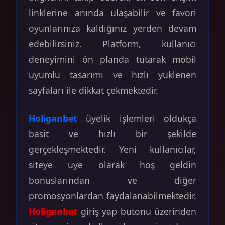
linklerine anında ulaşabilir ve favori
oyunlarınıza kaldığınız yerden devam
edebilirsiniz. Platform, kullanıcı
deneyimini ön planda tutarak mobil
uyumlu tasarımı ve hızlı yüklenen
sayfaları ile dikkat çekmektedir.
Holiganbet
üyelik işlemleri oldukça
basit ve hızlı bir şekilde
gerçekleşmektedir. Yeni kullanıcılar,
siteye üye olarak hoş geldin
bonuslarından ve diğer
promosyonlardan faydalanabilmektedir.
Holiganbet
giriş yap butonu üzerinden