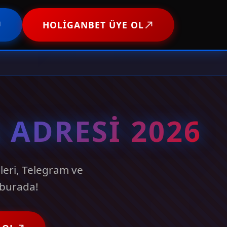
HOLIGANBET ÜYE OL
 ADRESI 2026
ileri, Telegram ve
i burada!