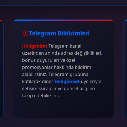
Telegram Bildirimleri
Holiganbet
Telegram kanalı
üzerinden anında adres değişiklikleri,
bonus duyuruları ve özel
promosyonlar hakkında bildirim
alabilirsiniz. Telegram grubuna
katılarak diğer
Holiganbet
üyeleriyle
iletişim kurabilir ve güncel bilgileri
takip edebilirsiniz.