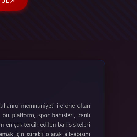
 OL
 kullanıcı memnuniyeti ile öne çıkan
 bu platform, spor bahisleri, canlı
n en çok tercih edilen bahis siteleri
amak için sürekli olarak altyapısını