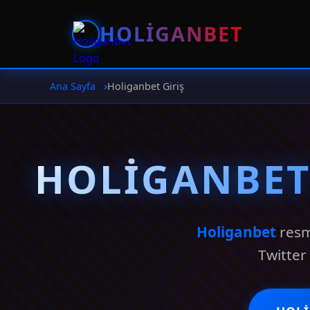
HOLIGANBET
Ana Sayfa
Holiganbet Giriş
HOLIGANBET 
Holiganbet
resmi
Twitter 