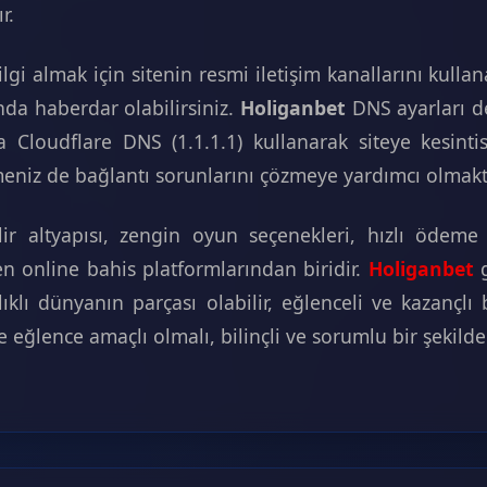
r.
gi almak için sitenin resmi iletişim kanallarını kulla
nda haberdar olabilirsiniz.
Holiganbet
DNS ayarları de
 Cloudflare DNS (1.1.1.1) kullanarak siteye kesintisi
meniz de bağlantı sorunlarını çözmeye yardımcı olmakt
lir altyapısı, zengin oyun seçenekleri, hızlı ödeme
en online bahis platformlarından biridir.
Holiganbet
g
ıklı dünyanın parçası olabilir, eğlenceli ve kazançlı 
eğlence amaçlı olmalı, bilinçli ve sorumlu bir şekild